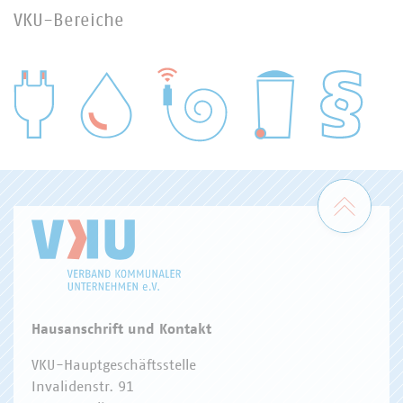
VKU-Bereiche
WASSER/ABWASSER
ENERGIEWIRTSCHAFT
ABFALLWIRTSCHAFT
RECHT
DIGITALISIERUNG/TK
Zum 
Hausanschrift und Kontakt
VKU-Hauptgeschäftsstelle
Invalidenstr. 91