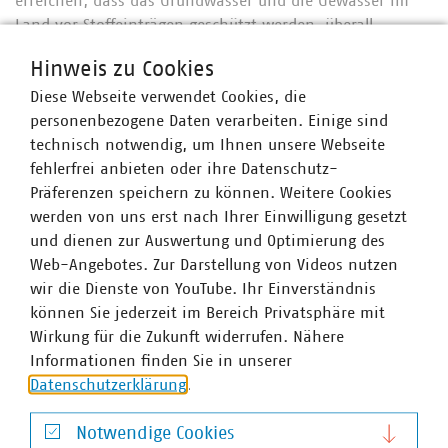
erreichen, dass das Grundwasser und die Gewässer im
Land vor Stoffeinträgen geschützt werden, überall
bezahlbares Trinkwasser in guter Qualität und
Hinweis zu Cookies
ausreichender Menge zur Verfügung steht und Schäden
Diese Webseite verwendet Cookies, die
durch Hochwasser und Sturmfluten weitestgehend
personenbezogene Daten verarbeiten. Einige sind
vermieden werden. Wir sind das wasserreichste
technisch notwendig, um Ihnen unsere Webseite
Bundesland Deutschlands und mit über 30 Millionen
fehlerfrei anbieten oder ihre Datenschutz-
Übernachtungen jährlich beliebtestes Urlaubsziel der
Präferenzen speichern zu können. Weitere Cookies
Deutschen. Darauf sind wir stolz und gleichwohl geht
werden von uns erst nach Ihrer Einwilligung gesetzt
damit eine große Verantwortung einher.
und dienen zur Auswertung und Optimierung des
Darüber hinaus hat mein Ressorts das „Konzept zur
Web-Angebotes. Zur Darstellung von Videos nutzen
Minderung der diffusen Nährstoffeinträge aus der
wir die Dienste von YouTube. Ihr Einverständnis
Landwirtschaft in die Oberflächengewässer und in das
können Sie jederzeit im Bereich Privatsphäre mit
Grundwasser“ nun zum zweiten Mal fortgeschrieben. Es
Wirkung für die Zukunft widerrufen. Nähere
stellt eine Untersetzung und Konkretisierung der in den
Informationen finden Sie in unserer
WRRL-Maßnahmenprogrammen veranschlagten
Datenschutzerklärung
.
Maßnahmen dar.
Notwendige Cookies
Die nachhaltige Nutzung des Wassers, der Schutz von