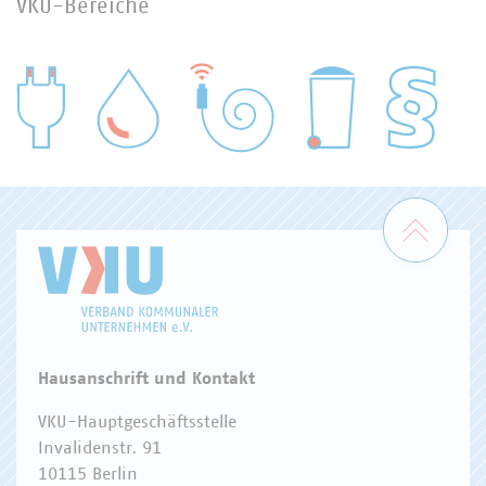
VKU-Bereiche
WASSER/ABWASSER
ENERGIEWIRTSCHAFT
ABFALLWIRTSCHAFT
RECHT
DIGITALISIERUNG/TK
Zum 
Hausanschrift und Kontakt
VKU-Hauptgeschäftsstelle
Invalidenstr. 91
10115 Berlin