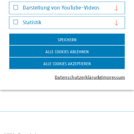
Notwendige Cookies
Darstellung von YouTube-Videos
In der Landesgruppe Nord sind über 100 kommunale
Darstellung von YouTube-Videos
Unternehmen im VKU organisiert. Die VKU-
Statistik
Mitgliedsunternehmen in der Landesgruppe Nord leisten
Statistik
jährlich Investitionen in Höhe von über 839 Millionen
SPEICHERN
Euro, erwirtschaften einen Umsatz von über 7,2
Milliarden Euro und sind wichtiger Arbeitgeber für über
ALLE COOKIES ABLEHNEN
18.000 Beschäftigte.
ALLE COOKIES AKZEPTIEREN
Datenschutzerklärung
Impressum