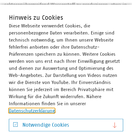
sektorenübergreifend Wasserstoff zu produzieren, etwa in
thermischen Abfall- oder Abwasserbehandlungsanlagen,
Hinweis zu Cookies
und bei der Erzeugung aus erneuerbaren Energien.
Diese Webseite verwendet Cookies, die
Gleichzeitig können sie Wasserstoff selbst nutzen, etwa
personenbezogene Daten verarbeiten. Einige sind
für den ÖPNV oder den Antrieb von schweren
technisch notwendig, um Ihnen unsere Webseite
Nutzfahrzeugen. Ein wichtiges Pfund sind hierbei die
fehlerfrei anbieten oder ihre Datenschutz-
bereits bestehenden Infrastrukturen vor Ort wie die Gas-
Präferenzen speichern zu können. Weitere Cookies
und Wärmenetze. Vor diesem Hintergrund ist es nur
werden von uns erst nach Ihrer Einwilligung gesetzt
folgerichtig, dass die kürzlich durch die Landesregierung
und dienen zur Auswertung und Optimierung des
Schleswig-Holstein verabschiedete Wasserstoffstrategie
Web-Angebotes. Zur Darstellung von Videos nutzen
Stadtwerke und Zweckverbände als engagierte Akteure in
wir die Dienste von YouTube. Ihr Einverständnis
den Regionen benennt und die Wasserstofferzeugung
können Sie jederzeit im Bereich Privatsphäre mit
durch kleinere Anlagen aus erneuerbarer Energie vor Ort
Wirkung für die Zukunft widerrufen. Nähere
stärken will. Wir als VKU-Landesgruppe Nord wollen die
Informationen finden Sie in unserer
Kommunalwirtschaft hier weiter voranbringen –
Datenschutzerklärung
.
beispielsweise durch unser neu gegründetes
Wasserstoffnetzwerk, das lokale Akteure aus Politik,
Notwendige Cookies
Forschung und Wirtschaft miteinander vernetzt.“