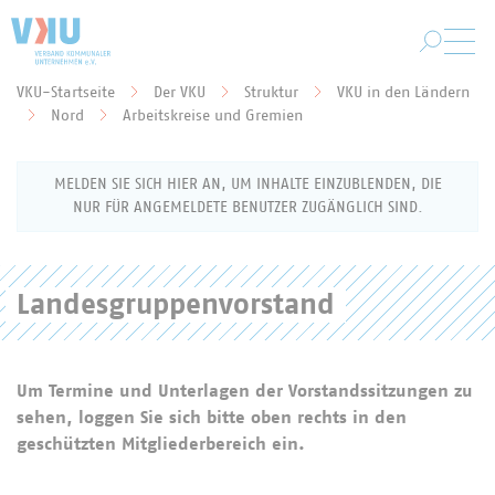
Zum Hauptinhalt springen
VKU-Startseite
Der VKU
Struktur
VKU in den Ländern
Sie befinden sich hier:
Nord
Arbeitskreise und Gremien
MELDEN SIE SICH HIER AN, UM INHALTE EINZUBLENDEN, DIE
NUR FÜR ANGEMELDETE BENUTZER ZUGÄNGLICH SIND.
Landesgruppenvorstand
Anmeldung als VKU-Mitglied
Geben Sie Ihren Benutzernamen (Ihre E-Mail-
Adresse) und Ihr Passwort ein, um sich für den
Um Termine und Unterlagen der Vorstandssitzungen zu
Mitgliederbereich anzumelden.
sehen, loggen Sie sich bitte oben rechts in den
geschützten Mitgliederbereich ein.
Benutzername