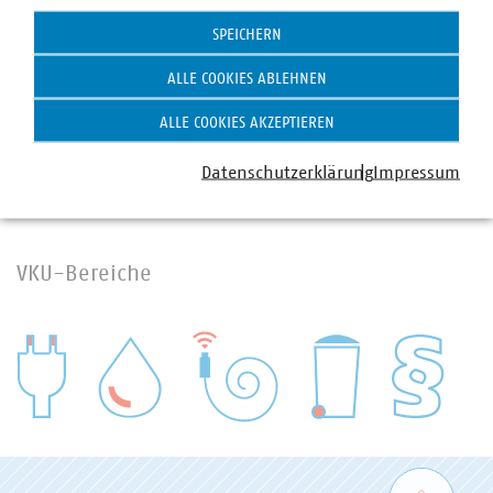
amtsberg(at)vku(dot)de
SPEICHERN
ALLE COOKIES ABLEHNEN
ALLE COOKIES AKZEPTIEREN
Datenschutzerklärung
Impressum
VKU-Bereiche
WASSER/ABWASSER
ENERGIEWIRTSCHAFT
ABFALLWIRTSCHAFT
RECHT
DIGITALISIERUNG/TK
Zum 