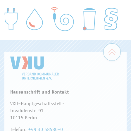
WASSER/ABWASSER
ENERGIEWIRTSCHAFT
ABFALLWIRTSCHAFT
RECHT
DIGITALISIERUNG/TK
Zum 
Hausanschrift und Kontakt
VKU-Hauptgeschäftsstelle
Invalidenstr. 91
10115 Berlin
Telefon:
+49 30 58580-0