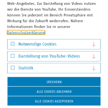
Preisen ohnehin notwendig, um Versorgungssicherheit
Web-Angebotes. Zur Darstellung von Videos nutzen
entlang der Lieferkette auch organisatorisch aufrecht zu
wir die Dienste von YouTube. Ihr Einverständnis
erhalten. Die energiewirtschaftlichen Verbände haben
können Sie jederzeit im Bereich Privatsphäre mit
dazu entsprechende Vorschläge unterbreitet.
Wirkung für die Zukunft widerrufen. Nähere
Informationen finden Sie in unserer
Zusammenfassend sagt daher Schodlok: „Für diesen
Datenschutzerklärung
.
Gesetzentwurf gilt daher: Gut gemeint ist noch lange
nicht gut gemacht. Der hier vorgeschlagene Weg führt in
Notwendige Cookies
eine energiepolitische Sackgasse.“
Notwendige Cookies
Darstellung von YouTube-Videos
Darstellung von YouTube-Videos
Statistik
In Hessen sind 157 kommunale Unternehmen im VKU
Statistik
organisiert. Die VKU-Mitgliedsunternehmen in Hessen
leisten jährlich Investitionen in Höhe von über einer
SPEICHERN
Milliarde Euro, erwirtschaften einen Umsatz von rund 16
ALLE COOKIES ABLEHNEN
Milliarden Euro und sind wichtiger Arbeitgeber für 25.000
Beschäftigte.
ALLE COOKIES AKZEPTIEREN