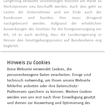
Langfristig verkaufte Strommengen müssten am Markt zu
Höchstpreisen neu beschafft werden. Auch dies geht zu
Lasten der Unternehmen und am Ende auch der
Kundinnen und Kunden. Hier muss dringend
nachgebessert werden. Aufgrund der erheblichen
Auswirkungen des Gesetzes für die Energieversorgung vor
Ort, ist es auch wichtig, dass die Landesregierung in
Hessen den Gesetzgebungsprozess auf Bundesebene eng
begleitet.
Sollte der Gesetzgeber dennoch an der Pönalisierung
festhalten, muss insbesondere zwingend im Gesetz
Hinweis zu Cookies
definiert werden, wie die auslösende Störung oder
Diese Webseite verwendet Cookies, die
Gefährdungssituation beschaffen sein soll – etwa
personenbezogene Daten verarbeiten. Einige sind
geknüpft an die Ausrufung der Alarmstufe im Notfallplan
technisch notwendig, um Ihnen unsere Webseite
Gas. Darüber hinaus bedarf es einer verbindlichen
fehlerfrei anbieten oder ihre Datenschutz-
Entschädigungsregelung für die betroffenen Kraftwerke
Präferenzen speichern zu können. Weitere Cookies
und KWK-Anlagen. Entsprechende Hilfe für die
werden von uns erst nach Ihrer Einwilligung gesetzt
gasgebundene Energieerzeugung sind bei eskalierenden
und dienen zur Auswertung und Optimierung des