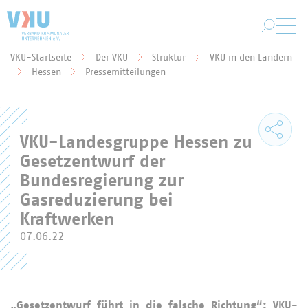
Zum Hauptinhalt springen
VKU-Startseite
Der VKU
Struktur
VKU in den Ländern
Sie befinden sich hier:
Hessen
Pressemitteilungen
VKU-Landesgruppe Hessen zu
Gesetzentwurf der
Bundesregierung zur
Gasreduzierung bei
Kraftwerken
07.06.22
„Gesetzentwurf führt in die falsche Richtung“: VKU-