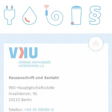
WASSER/ABWASSER
ENERGIEWIRTSCHAFT
ABFALLWIRTSCHAFT
RECHT
DIGITALISIERUNG/TK
Zum 
Hausanschrift und Kontakt
VKU-Hauptgeschäftsstelle
Invalidenstr. 91
10115 Berlin
Telefon:
+49 30 58580-0