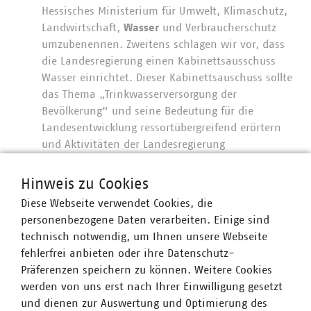
Hessisches Ministerium für Umwelt, Klimaschutz,
Landwirtschaft,
Wasser
und Verbraucherschutz
umzubenennen. Zweitens schlagen wir vor, dass
die Landesregierung einen Kabinettsausschuss
Wasser einrichtet. Dieser Kabinettsauschuss sollte
das Thema „Trinkwasserversorgung der
Bevölkerung“ und seine Bedeutung für die
Landesentwicklung ressortübergreifend erörtern
und Aktivitäten der Landesregierung
ressortübergreifend steuern.
Hinweis zu Cookies
Die Verstärkung und der Ausbau von
Diese Webseite verwendet Cookies, die
Wasserverbindungsleitungen und die Erweiterung
personenbezogene Daten verarbeiten. Einige sind
bzw. der Neubau von Hochbehältern sind
technisch notwendig, um Ihnen unsere Webseite
wesentliche Beispiele von Infrastrukturbausteinen,
fehlerfrei anbieten oder ihre Datenschutz-
die die Wasserversorgung in den Regionen
Präferenzen speichern zu können. Weitere Cookies
zukunftsfester machen können. Dies bedarf großer
werden von uns erst nach Ihrer Einwilligung gesetzt
finanzieller Aufwendungen und kann nicht
und dienen zur Auswertung und Optimierung des