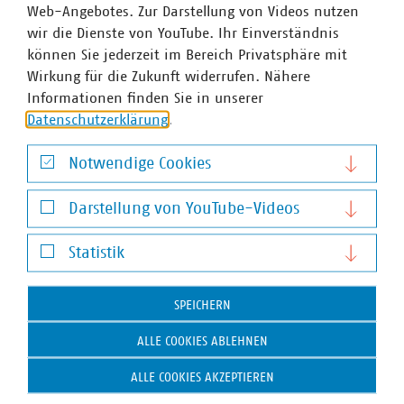
ausschließlich über Gebühren finanziert werden.
Web-Angebotes. Zur Darstellung von Videos nutzen
Die resiliente Wasserversorgung, die
wir die Dienste von YouTube. Ihr Einverständnis
Abwasserentsorgung und die Starkregenvorsorge
können Sie jederzeit im Bereich Privatsphäre mit
sind vielmehr Gemeinschaftsaufgaben, die nur mit
Wirkung für die Zukunft widerrufen. Nähere
deutlicher finanzieller Unterstützung des Landes
Informationen finden Sie in unserer
Hessen bewältigt werden können. Daher bedarf es
Datenschutzerklärung
.
eines finanziell gut ausgestatteten
Sonderprogramms, um Kommunen und
Notwendige Cookies
kommunale Unternehmen bei der Umsetzung der
Notwendige Cookies
Vorsorgemaßnahmen finanziell zu unterstützen.
Darstellung von YouTube-Videos
Darstellung von YouTube-Videos
Statistik
In Hessen sind 159 kommunale Unternehmen im VKU
Statistik
organisiert. Die VKU-Mitgliedsunternehmen in Hessen
leisten jährlich Investitionen in Höhe von über einer
SPEICHERN
Milliarde Euro, erwirtschaften einen Umsatz von rund 12
ALLE COOKIES ABLEHNEN
Milliarden Euro und sind wichtiger Arbeitgeber für 27.500
Beschäftigte.
ALLE COOKIES AKZEPTIEREN