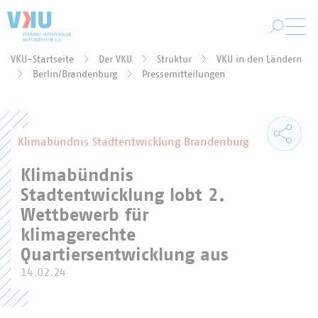
Zum Hauptinhalt springen
VKU-Startseite
Der VKU
Struktur
VKU in den Ländern
Sie befinden sich hier:
Berlin/Brandenburg
Pressemitteilungen
Klimabündnis Stadtentwicklung Brandenburg
Klimabündnis
Stadtentwicklung lobt 2.
Wettbewerb für
klimagerechte
Quartiersentwicklung aus
14.02.24