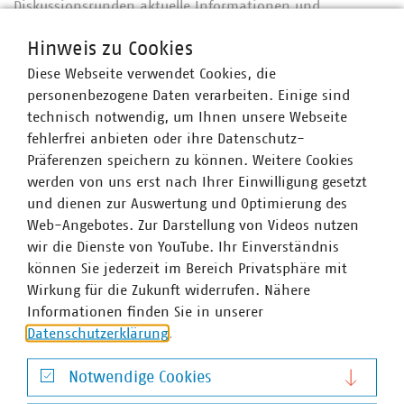
Diskussionsrunden aktuelle Informationen und
Standpunkte zum Thema „Energie- und Wärmewende
Hinweis zu Cookies
lokal gestalten“ zu erörtern. Auch in diesem Jahr werden
zur Wissens- und Informationsvermittlung Online- und
Diese Webseite verwendet Cookies, die
Präsenzveranstaltungen über das Klimabündnis
personenbezogene Daten verarbeiten. Einige sind
angeboten. Nach Verabschiedung der Brandenburger
technisch notwendig, um Ihnen unsere Webseite
Rechtsverordnung zum Wärmeplanungsgesetz des Bundes
fehlerfrei anbieten oder ihre Datenschutz-
voraussichtlich Ende des ersten Halbjahres 2024, soll in
Präferenzen speichern zu können. Weitere Cookies
einer weiteren Online-Veranstaltung über Einzelheiten
werden von uns erst nach Ihrer Einwilligung gesetzt
informiert werden.
und dienen zur Auswertung und Optimierung des
Web-Angebotes. Zur Darstellung von Videos nutzen
Beratungsstelle klimagerechte Kommune Brandenburg
wir die Dienste von YouTube. Ihr Einverständnis
Eines der Ziele des „Klimabündnis Stadtentwicklung
können Sie jederzeit im Bereich Privatsphäre mit
Brandenburg“ ist, die vielfältigen Klimaschutzprojekte
Wirkung für die Zukunft widerrufen. Nähere
von unterschiedlichen Akteuren bekannter zu machen,
Informationen finden Sie in unserer
um die Umsetzung von diesen Projekten zu
Datenschutzerklärung
.
beschleunigen. Hierzu wurde auch der Wettbewerb
„Vision CO2-neutrales Quartier“ ins Leben gerufen. Er
Notwendige Cookies
wird durch die Beratungsstelle klimagerechte Kommune
Notwendige Cookies