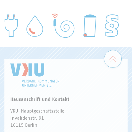
WASSER/ABWASSER
ENERGIEWIRTSCHAFT
ABFALLWIRTSCHAFT
RECHT
DIGITALISIERUNG/TK
Zum 
Hausanschrift und Kontakt
VKU-Hauptgeschäftsstelle
Invalidenstr. 91
10115 Berlin