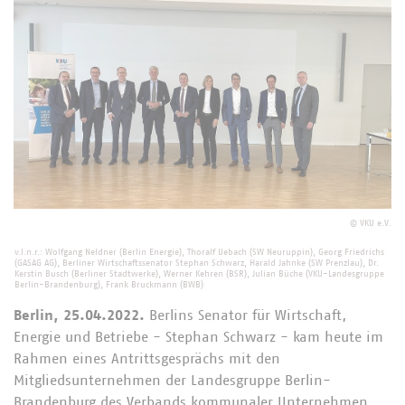
©
VKU e.V.
v.l.n.r.: Wolfgang Neldner (Berlin Energie), Thoralf Uebach (SW Neuruppin), Georg Friedrichs
(GASAG AG), Berliner Wirtschaftssenator Stephan Schwarz, Harald Jahnke (SW Prenzlau), Dr.
Kerstin Busch (Berliner Stadtwerke), Werner Kehren (BSR), Julian Büche (VKU-Landesgruppe
Berlin-Brandenburg), Frank Bruckmann (BWB)
Berlin, 25.04.2022.
Berlins Senator für Wirtschaft,
Energie und Betriebe - Stephan Schwarz - kam heute im
Rahmen eines Antrittsgesprächs mit den
Mitgliedsunternehmen der Landesgruppe Berlin-
Brandenburg des Verbands kommunaler Unternehmen