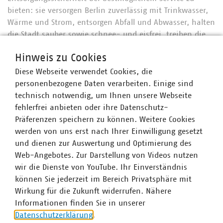
bieten: sie versorgen Berlin zuverlässig mit Trinkwasser,
Wärme und Strom, entsorgen Abfall und Abwasser, halten
die Stadt sauber sowie schnee- und eisfrei, treiben die
Digitalisierung an, entwickeln bestehende und zukünftige
Hinweis zu Cookies
Quartiere weiter, schaffen Arbeitsplätze in spannenden
Zukunftsthemen in einer immensen Bandbreite von
Diese Webseite verwendet Cookies, die
Qualifikationen und Jobs – all das ist Daseinsvorsorge.
personenbezogene Daten verarbeiten. Einige sind
technisch notwendig, um Ihnen unsere Webseite
Mit ihren nachhaltigen und digitalen Technologien, mit
fehlerfrei anbieten oder ihre Datenschutz-
ihrem Anspruch an Energieeffizienz und niedrigerem
Präferenzen speichern zu können. Weitere Cookies
Ressourcenverbrauch, dem forcierten Auf- und Ausbau
werden von uns erst nach Ihrer Einwilligung gesetzt
der erneuerbaren Energien in der Stadt und Investitionen
und dienen zur Auswertung und Optimierung des
für einen ambitionierten Klimaschutz sind sie wichtige
Web-Angebotes. Zur Darstellung von Videos nutzen
und verlässliche (Klimaschutz-)Partner der Berliner
wir die Dienste von YouTube. Ihr Einverständnis
Senatsregierung.“
können Sie jederzeit im Bereich Privatsphäre mit
Wirkung für die Zukunft widerrufen. Nähere
Informationen finden Sie in unserer
In Berlin-Brandenburg sind 72 kommunale Unternehmen
Datenschutzerklärung
.
im VKU organisiert. Die VKU-Mitgliedsunternehmen in