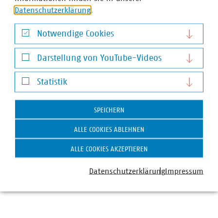
Datenschutzerklärung
.
Notwendige Cookies
Notwendige Cookies
Darstellung von YouTube-Videos
Darstellung von YouTube-Videos
Statistik
Statistik
SPEICHERN
ALLE COOKIES ABLEHNEN
Julian Büche
ALLE COOKIES AKZEPTIEREN
Geschäftsführer
+49 30 58580-471
Datenschutzerklärung
Impressum
+49 170 8580-478
bueche(at)vku(dot)de