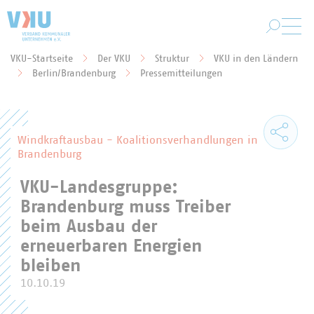
Zum Hauptinhalt springen
VKU-Startseite
Der VKU
Struktur
VKU in den Ländern
Sie befinden sich hier:
Berlin/Brandenburg
Pressemitteilungen
Windkraftausbau - Koalitionsverhandlungen in
Brandenburg
VKU-Landesgruppe:
Brandenburg muss Treiber
beim Ausbau der
erneuerbaren Energien
bleiben
10.10.19