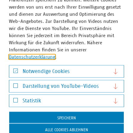
Höhe von 1,044 Milliarden Euro, erwirtschaften einen
werden von uns erst nach Ihrer Einwilligung gesetzt
Umsatz von über 4,4 Milliarden Euro und sind wichtiger
und dienen zur Auswertung und Optimierung des
Arbeitgeber für mehr als 15.000 Beschäftigte.
Web-Angebotes. Zur Darstellung von Videos nutzen
wir die Dienste von YouTube. Ihr Einverständnis
können Sie jederzeit im Bereich Privatsphäre mit
Ansprechpartner
Wirkung für die Zukunft widerrufen. Nähere
Informationen finden Sie in unserer
Datenschutzerklärung
.
Notwendige Cookies
Notwendige Cookies
Darstellung von YouTube-Videos
Darstellung von YouTube-Videos
Statistik
Statistik
SPEICHERN
ALLE COOKIES ABLEHNEN