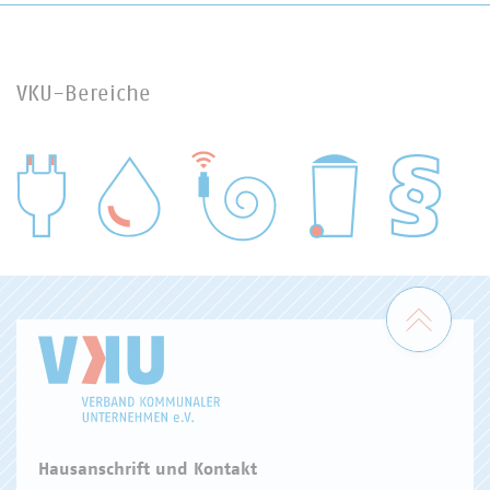
VKU-Bereiche
WASSER/ABWASSER
ENERGIEWIRTSCHAFT
ABFALLWIRTSCHAFT
RECHT
DIGITALISIERUNG/TK
Zum 
Hausanschrift und Kontakt