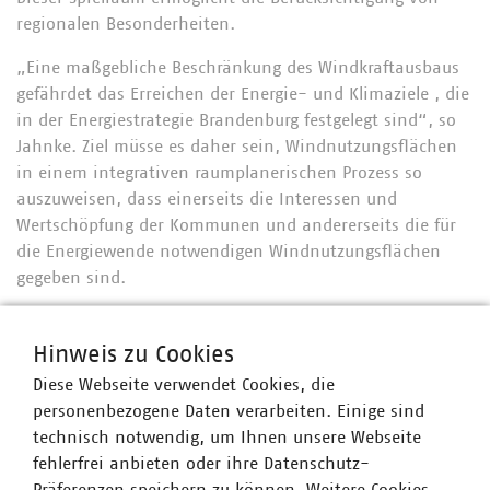
regionalen Besonderheiten.
„Eine maßgebliche Beschränkung des Windkraftausbaus
gefährdet das Erreichen der Energie- und Klimaziele , die
in der Energiestrategie Brandenburg festgelegt sind“, so
Jahnke. Ziel müsse es daher sein, Windnutzungsflächen
in einem integrativen raumplanerischen Prozess so
auszuweisen, dass einerseits die Interessen und
Wertschöpfung der Kommunen und andererseits die für
die Energiewende notwendigen Windnutzungsflächen
gegeben sind.
Die VKU-Landesgruppe begleitet die Landesregierung bei
diesem Anliegen konstruktiv.
Hinweis zu Cookies
Diese Webseite verwendet Cookies, die
personenbezogene Daten verarbeiten. Einige sind
In Berlin-Brandenburg sind 57 kommunale Unternehmen
technisch notwendig, um Ihnen unsere Webseite
im VKU organisiert. Die VKU-Mitgliedsunternehmen in
fehlerfrei anbieten oder ihre Datenschutz-
Berlin-Brandenburg leisten jährlich Investitionen in
Präferenzen speichern zu können. Weitere Cookies