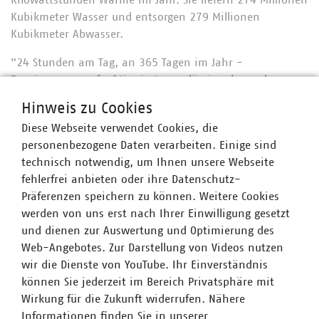
Kilowattstunden Wärme im Jahr. Sie liefern 274 Millionen
Kubikmeter Wasser und entsorgen 279 Millionen
Kubikmeter Abwasser.
"24 Stunden am Tag, an 365 Tagen im Jahr -
Daseinsvorsorge funktioniert zuverlässig, aber nahezu
unsichtbar im Hintergrund. Am 23.06. laden wir Sie dazu
Hinweis zu Cookies
ein, die Daseinsvorsorge einmal ganz bewusst
Diese Webseite verwendet Cookies, die
wahrzunehmen und sich vielleicht sogar vor Ort näher
personenbezogene Daten verarbeiten. Einige sind
über die Leistungen Ihres kommunalen Unternehmens zu
technisch notwendig, um Ihnen unsere Webseite
informieren.“, so Harald Jahnke.
fehlerfrei anbieten oder ihre Datenschutz-
Viele VKU-Mitgliedsunternehmen begleiten den
Präferenzen speichern zu können. Weitere Cookies
bundesweiten Tag der Daseinsvorsorge mit eigenen
werden von uns erst nach Ihrer Einwilligung gesetzt
Aktionen. Die Stadtwerke Hennigsdorf laden zum Beispiel
und dienen zur Auswertung und Optimierung des
ein zu einem
Vortrag und einer Führung durch das
Web-Angebotes. Zur Darstellung von Videos nutzen
Biomasse-Heizkraftwerk
.
wir die Dienste von YouTube. Ihr Einverständnis
können Sie jederzeit im Bereich Privatsphäre mit
Wirkung für die Zukunft widerrufen. Nähere
Informationen finden Sie in unserer