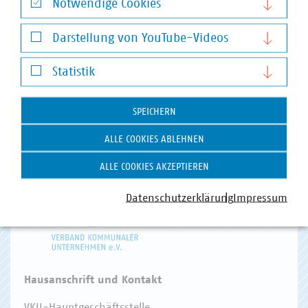
Notwendige Cookies
Notwendige Cookies
Darstellung von YouTube-Videos
VKU-Bereiche
Darstellung von YouTube-Videos
Statistik
Statistik
SPEICHERN
ALLE COOKIES ABLEHNEN
WASSER/ABWASSER
ENERGIEWIRTSCHAFT
ABFALLWIRTSCHAFT
RECHT
DIGITALISIERUNG/TK
ALLE COOKIES AKZEPTIEREN
Zum 
Datenschutzerklärung
Impressum
Hausanschrift und Kontakt
VKU-Hauptgeschäftsstelle