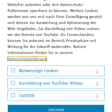
fehlerfrei anbieten oder ihre Datenschutz-
In Berlin-Brandenburg sind 57 kommunale Unternehmen
Präferenzen speichern zu können. Weitere Cookies
im VKU organisiert. Die VKU-Mitgliedsunternehmen in
werden von uns erst nach Ihrer Einwilligung gesetzt
Berlin-Brandenburg leisten jährlich Investitionen in
und dienen zur Auswertung und Optimierung des
Höhe von 1,044 Milliarden Euro, erwirtschaften einen
Web-Angebotes. Zur Darstellung von Videos nutzen
Umsatz von über 4,4 Milliarden Euro und sind wichtiger
wir die Dienste von YouTube. Ihr Einverständnis
Arbeitgeber für mehr als 15.000 Beschäftigte.
können Sie jederzeit im Bereich Privatsphäre mit
Wirkung für die Zukunft widerrufen. Nähere
Informationen finden Sie in unserer
Ansprechpartner
Datenschutzerklärung
.
Notwendige Cookies
Notwendige Cookies
Darstellung von YouTube-Videos
Darstellung von YouTube-Videos
Statistik
Statistik
SPEICHERN