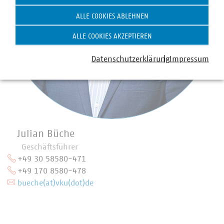
ALLE COOKIES ABLEHNEN
ALLE COOKIES AKZEPTIEREN
Datenschutzerklärung
Impressum
Julian Büche
Geschäftsführer
+49 30 58580-471
+49 170 8580-478
bueche(at)vku(dot)de