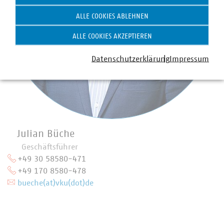
ALLE COOKIES ABLEHNEN
ALLE COOKIES AKZEPTIEREN
Datenschutzerklärung
Impressum
Julian Büche
Geschäftsführer
+49 30 58580-471
+49 170 8580-478
bueche(at)vku(dot)de