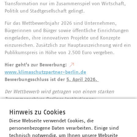
Transformation nur im Zusammenspiel von Wirtschaft,
Politik und Stadtgesellschaft gelingt.
Für das Wettbewerbsjahr 2026 sind Unternehmen,
Bürgerinnen und Bürger sowie öffentliche Einrichtungen
eingeladen, ihre innovativen Projekte und Konzepte
einzureichen. Zusätzlich zur Hauptauszeichnung wird ein
Publikumspreis in Höhe von 2.500 Euro vergeben.
Hier geht’s zur Bewerbung:
www.klimaschutzpartner-berlin.de
Bewerbungsschluss ist der
5. April 2026.
Der Wettbewerb wird getragen von einem starken
Zusammenschluss Berliner Institutionen:
Architektenkammer Berlin, Baukammer Berlin, BBU
Hinweis zu Cookies
Verband Berlin-Brandenburgischer
Diese Webseite verwendet Cookies, die
Wohnungsunternehmen e.V., Berlin Partner für Wirtschaft
personenbezogene Daten verarbeiten. Einige sind
und Technologie, Fachgemeinschaft Bau Berlin-
technisch notwendig, um Ihnen unsere Webseite
Brandenburg e.V., Handelsverband Berlin-Brandenburg