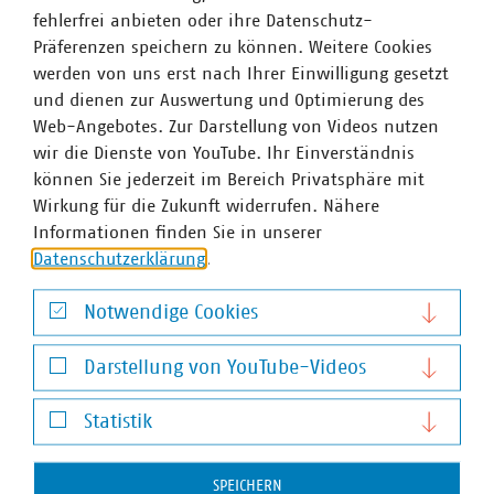
fehlerfrei anbieten oder ihre Datenschutz-
e.V., Handwerkskammer Berlin, IHK Berlin, Innung SHK
Präferenzen speichern zu können. Weitere Cookies
Berlin, Ostdeutscher Bankenverband e.V., Verband
werden von uns erst nach Ihrer Einwilligung gesetzt
kommunaler Unternehmen e.V. - Landesgruppe Berlin-
und dienen zur Auswertung und Optimierung des
Brandenburg, Vereinigung der Unternehmensverbände in
Web-Angebotes. Zur Darstellung von Videos nutzen
Berlin und Brandenburg e.V. sowie dem Verein Berliner
wir die Dienste von YouTube. Ihr Einverständnis
Kaufleute und Industrieller e.V.
können Sie jederzeit im Bereich Privatsphäre mit
Wirkung für die Zukunft widerrufen. Nähere
Informationen finden Sie in unserer
Ansprechpartner
Datenschutzerklärung
.
Notwendige Cookies
Notwendige Cookies
Darstellung von YouTube-Videos
Darstellung von YouTube-Videos
Statistik
Statistik
SPEICHERN