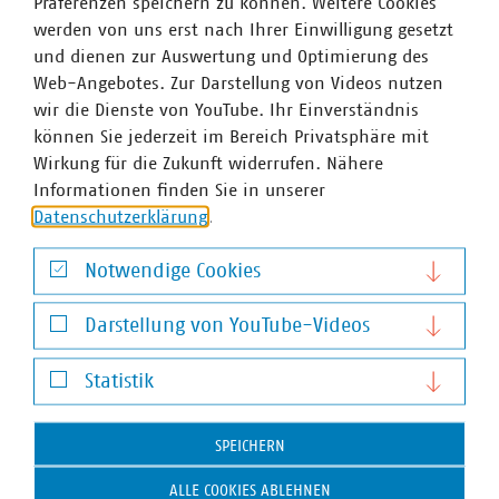
Menschen, die sich für Jobs bei kommunalen
Präferenzen speichern zu können. Weitere Cookies
Unternehmen interessieren?
werden von uns erst nach Ihrer Einwilligung gesetzt
und dienen zur Auswertung und Optimierung des
Begonnen habe ich Ende der neunziger Jahre im
Web-Angebotes. Zur Darstellung von Videos nutzen
letzten Jahrhundert, ja sogar Jahrtausend. Damals
wir die Dienste von YouTube. Ihr Einverständnis
starteten die Erneuerbaren Energien durch, der
können Sie jederzeit im Bereich Privatsphäre mit
Vorgänger des EEGs, das Einspeisegesetz, war die
Wirkung für die Zukunft widerrufen. Nähere
Grundlage dafür. Parallel dazu brach mit der
Informationen finden Sie in unserer
Liberalisierung des Strommarktes die „alte“
Datenschutzerklärung
.
Energiewelt“ so nach und nach auseinander.
Seitdem ist viel passiert und die Entwicklungen
Notwendige Cookies
beschleunigen sich weiter. Junge Talente sollten
Notwendige Cookies
Spaß an Veränderungen haben. Und ansonsten
Darstellung von YouTube-Videos
gilt, was auch für alle anderen Berufe und
Darstellung von YouTube-Videos
Branchen gilt, es hilft intrinsisch motiviert zu sein.
Statistik
Wer also nach dem oft zitierten „Purpose“ sucht,
Statistik
der ist bei uns an der richtigen Stelle: die Region
voranbringen, Lebensgrundlagen schützen,
SPEICHERN
Begeisterung für Technik oder Digitalisierung …
ALLE COOKIES ABLEHNEN