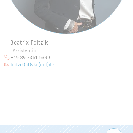
Beatrix Foitzik
Assistentin
+49 89 2361 5390
foitzik(at)vku(dot)de
Zum 