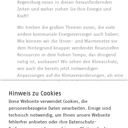
Regensburg voran in diesen herausfordernden
Zeiten und woher ziehen Sie Ihre Energie und
Kraft?
Wir treiben die großen Themen voran, die viele
andere kommunale Energieversorger auch haben:
Wie können wir die Strom- und Wärmenetze vor
dem Hintergrund knapper werdender finanziellen
Ressourcen in dem hohen Tempo, das dringend
nötig ist, ausbauen? Wir sehen den Klimaschutz,
wie auch die bereits jetzt notwendigen
Anpassungen auf die Klimaveränderungen, als eine
generationsübergreifende Aufgabe an. Daran
mitzuwirken, die Lebensgrundlagen abzusichern,
Hinweis zu Cookies
gibt uns die Motivation, dabei nicht
Diese Webseite verwendet Cookies, die
nachzulassen.
personenbezogene Daten verarbeiten. Einige sind
Wie begann Ihre Karriere in der
technisch notwendig, um Ihnen unsere Webseite
Kommunalwirtschaft und was raten Sie jungen
fehlerfrei anbieten oder ihre Datenschutz-