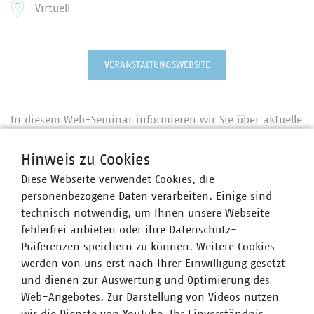
Virtuell
VERANSTALTUNGSWEBSITE
In diesem Web-Seminar informieren wir Sie über aktuelle
Herausforderungen der Daseinsvorsorge und bieten Ihnen
ausreichend Raum für Austausch und Fragen für Ihre
Hinweis zu Cookies
Arbeit in den Aufsichtsgremien kommunaler
Diese Webseite verwendet Cookies, die
Unternehmen.
personenbezogene Daten verarbeiten. Einige sind
technisch notwendig, um Ihnen unsere Webseite
fehlerfrei anbieten oder ihre Datenschutz-
Präferenzen speichern zu können. Weitere Cookies
Ansprechpartner
werden von uns erst nach Ihrer Einwilligung gesetzt
und dienen zur Auswertung und Optimierung des
Web-Angebotes. Zur Darstellung von Videos nutzen
wir die Dienste von YouTube. Ihr Einverständnis