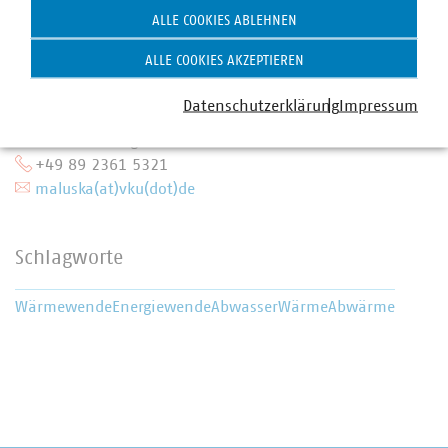
ALLE COOKIES ABLEHNEN
ALLE COOKIES AKZEPTIEREN
Datenschutzerklärung
Impressum
Moritz Englberger Maluska
Senior-Fachgebietsleiter
+49 89 2361 5321
maluska(at)vku(dot)de
Schlagworte
Wärmewende
Energiewende
Abwasser
Wärme
Abwärme