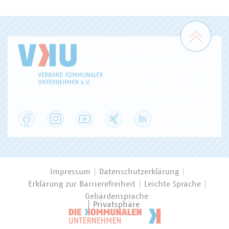
Zum 
Facebook
Instagram
YouTube
XING
LinkedIn
Impressum
Datenschutzerklärung
Erklärung zur Barrierefreiheit
Leichte Sprache
Gebärdensprache
Privatsphäre