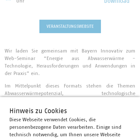
Uhr
Download
VERANSTALTUNGSWEBSITE
Wir laden Sie gemeinsam mit Bayern Innovativ zum
Web-Seminar “Energie aus Abwasserwärme -
Technologie, Herausforderungen und Anwendungen in
der Praxis” ein.
Im Mittelpunkt dieses Formats stehen die Themen
Abwasserwärmepotenzial, technologische
Herausforderungen und Lösungen, Energiekonzepte und
Umsetzung in die Praxis, Anwendungsmöglichkeiten für
Hinweis zu Cookies
Stadtwerke und Unternehmen sowie die Einbettung in
Diese Webseite verwendet Cookies, die
Wärmenetzlösungen, u.a. Kalte Nahwärme.
personenbezogene Daten verarbeiten. Einige sind
technisch notwendig, um Ihnen unsere Webseite
Wir freuen uns über Ihre Teilnahme.