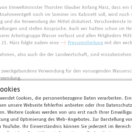
 von Umweltminister Thorsten Glauber Anfang März, dass ein
nahmeentgelt noch im Sommer ins Kabinett soll, wird noch s
g und die Verwendung der Mittel diskutiert. Verschiedenste I
tellungen und stellen Ansprüche. Auch wir hatten schon im He
serer Arbeitsgruppe Wasser verfasst und allen Mitgliedern Mit
m 21. März folgte zudem eine
Pressemitteilung
mit den wich
ahmen, also auch die der Landwirtschaft, sind einzubeziehen
e, zweckgebundene Verwendung für den vorsorgenden Wassersc
erwendung.
tungskosten und einfacher Vollzug.
ookies
sätze für alle; keine Ausnahmeregelungen. Die, die Bevölkeru
wendet Cookies, die personenbezogene Daten verarbeiten. Ein
erwirtschaft darf gegenüber anderen Wassernutzungen nicht
en unsere Webseite fehlerfrei anbieten oder ihre Datenschut
n. Weitere Cookies werden von uns erst nach Ihrer Einwilligu
tung und Optimierung des Web-Angebotes. Zur Darstellung vo
ne Gespräche mit Minister Glauber und dem Umweltministeriu
n YouTube. Ihr Einverständnis können Sie jederzeit im Bereich
e Ausgestaltung in den meisten Punkten von unseren Vorstel