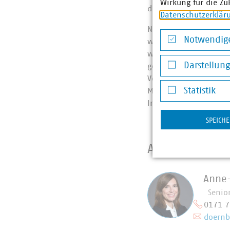
Wirkung für die Zu
den nächsten Wochen 
Datenschutzerklär
Neben unseren Gesprä
Notwendige
weiterhin für einen v
Notwendige Co
wichtigste Grundlage 
Darstellun
geschützte Flächen, S
Verbrauchsmessung wie
Darstellung v
Statistik
Meinung nach, der Fok
Instrument wie dem 
Statistik
SPEICH
Ansprechpart
Anne-
Senio
0171 
doernb