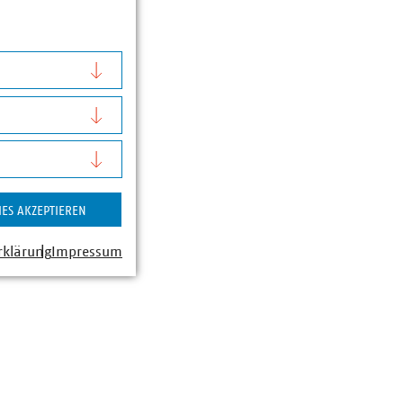
lgen.
 setzen wir uns
a dieser die
chen wir ausreichend
irksame
ollte, unserer
rokratischen
IES AKZEPTIEREN
rklärung
Impressum