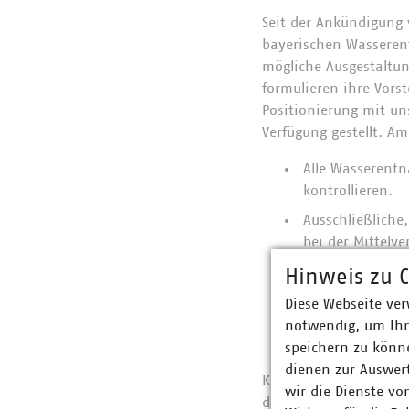
Seit der Ankündigung
bayerischen Wasserent
mögliche Ausgestaltun
formulieren ihre Vors
Positionierung mit un
Verfügung gestellt. A
Alle Wasserentn
kontrollieren.
Ausschließlich
bei der Mittelv
Minimale Verwal
Hinweis zu C
Gleiche Abgaben
Diese Webseite ver
kommunale Wass
notwendig, um Ihn
werden.
speichern zu könne
dienen zur Auswer
Kürzlich stattgefunde
wir die Dienste vo
die momentan geplant