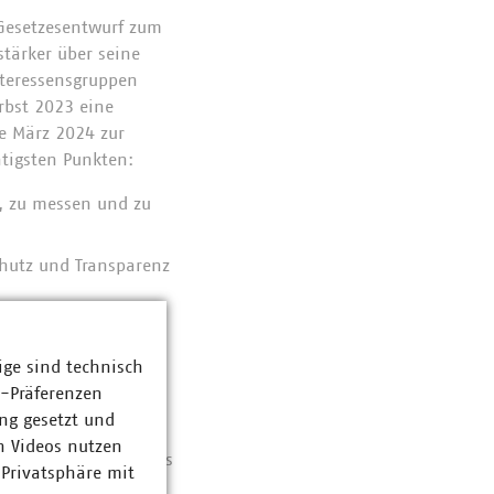
 Gesetzesentwurf zum
tärker über seine
nteressensgruppen
rbst 2023 eine
te März 2024 zur
tigsten Punkten:
, zu messen und zu
hutz und Transparenz
ng versorgende,
ige sind technisch
 benachteiligt
z-Präferenzen
ng gesetzt und
n Videos nutzen
m zeigen jedoch, dass
 Privatsphäre mit
lungen abweicht. In