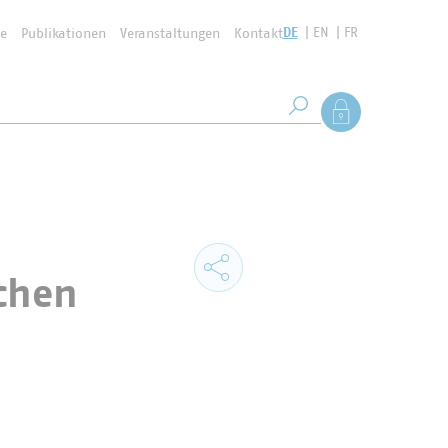
DE
EN
FR
se
Publikationen
Veranstaltungen
Kontakt
Suchbegriff
Als Mitglied anmel
Suche starten
chen