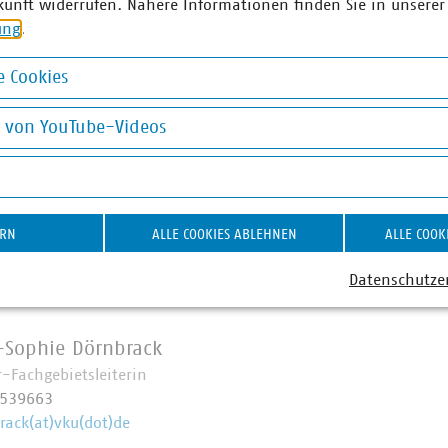
kunft widerrufen. Nähere Informationen finden Sie in unserer
sollen schriftliche Eckpunkte zum Wasserentnahmeentgelt fo
ung
.
chen mit Politik und Verwaltung zum Wasserentnahmeentgelt,
 Cookies
orsorgenden und ernsthaft durchgeführten Wasserschutz ein, d
okies
der öffentlichen Wasserversorgung in Bayern ist. Hierfür brau
g von YouTube-Videos
chutz vor Einträgen, Wasserrückhalt in der Fläche und eine w
 auch Kontrolle aller Wasserentnahmen. Auf diesen Punkten s
on YouTube-Videos
us der Staatsregierung liegen, und nicht auf einem neuen bü
Wasserentnahmeentgelt.
ERN
ALLE COOKIES ABLEHNEN
ALLE COOK
Datenschutze
ner
Sophie Dörnbrack
r-Fachgebietsleiterin
7539663
rack(at)vku(dot)de