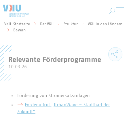
Zum Hauptinhalt springen
VKU-Startseite
Der VKU
Struktur
VKU in den Ländern
Sie befinden sich hier:
Bayern
Relevante Förderprogramme
10.03.26
Förderung von Stromersatzanlagen
Förderaufruf „UrbanWave – Stadtbad der
Zukunft“