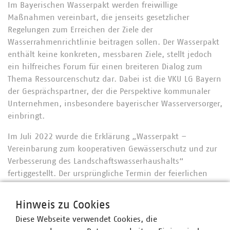
Im Bayerischen Wasserpakt werden freiwillige
Maßnahmen vereinbart, die jenseits gesetzlicher
Regelungen zum Erreichen der Ziele der
Wasserrahmenrichtlinie beitragen sollen. Der Wasserpakt
enthält keine konkreten, messbaren Ziele, stellt jedoch
ein hilfreiches Forum für einen breiteren Dialog zum
Thema Ressourcenschutz dar. Dabei ist die VKU LG Bayern
der Gesprächspartner, der die Perspektive kommunaler
Unternehmen, insbesondere bayerischer Wasserversorger,
einbringt.
Im Juli 2022 wurde die Erklärung „Wasserpakt –
Vereinbarung zum kooperativen Gewässerschutz und zur
Verbesserung des Landschaftswasserhaushalts“
fertiggestellt. Der ursprüngliche Termin der feierlichen
Unterzeichnung des Wasserpakts Mitte November wurde
in die Weihnachtswoche verschoben. Herr Franz Rauch,
Hinweis zu Cookies
stellv. Vorsitzender, wird den Wasserpakt für die VKU
Diese Webseite verwendet Cookies, die
Landesgruppe Bayern unterzeichnen.