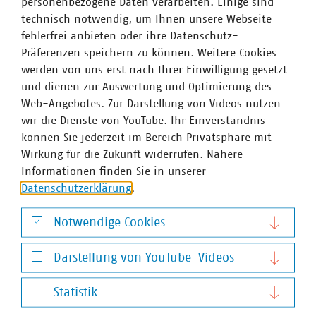
personenbezogene Daten verarbeiten. Einige sind
Auch in der Gesetzgebung gab es von Seiten des StMELF
technisch notwendig, um Ihnen unsere Webseite
neue, das Grundwasser betreffende Entwicklungen. So
fehlerfrei anbieten oder ihre Datenschutz-
wurde Mitte Oktober der Entwurf zur
Verordnung zur
Präferenzen speichern zu können. Weitere Cookies
Änderung der Ausführungsverordnung
werden von uns erst nach Ihrer Einwilligung gesetzt
Düngeverordnung (AVDüV)
in die Verbändeanhörung
und dienen zur Auswertung und Optimierung des
gegeben. Damit wurden rote und gelbe Gebiete im
Web-Angebotes. Zur Darstellung von Videos nutzen
Freistaat neu ausgewiesen und die neuen
wir die Dienste von YouTube. Ihr Einverständnis
Bundesvorgaben zu Gebietsausweisungen umgesetzt.
können Sie jederzeit im Bereich Privatsphäre mit
Trotz der kurzen Frist hat die VKU LG Bayern zur
Wirkung für die Zukunft widerrufen. Nähere
Änderungsverordnung AVDüV eine schriftliche
Informationen finden Sie in unserer
Stellungnahme an das Landwirtschaftsministerium
Datenschutzerklärung
.
übergeben. Darin wird einerseits der Wegfall der vom VKU
stets kritisierten Modellierung der Gebietskulissen als ein
Notwendige Cookies
wichtiger Schritt für den Grundwasserschutz begrüßt.
Notwendige Cookies
Andererseits fehlen jedoch Informationen darüber,
Darstellung von YouTube-Videos
welche Messstellen für die Ausweisung der Gebiete
Darstellung von YouTube-Videos
herangezogen wurden, was eine Bewertung der
Statistik
Gebietskulissen erschwert. Des Weiteren sollte zügig der
Statistik