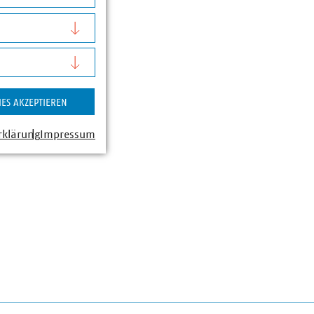
enenfalls nochmalig
IES AKZEPTIEREN
rklärung
Impressum