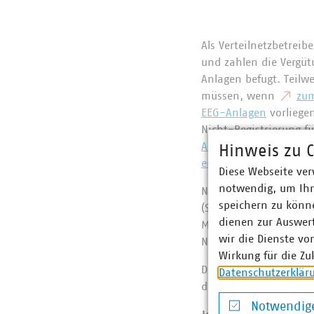
Als Verteilnetzbetrei
und zahlen die Vergüt
Anlagen befugt. Teilw
müssen, wenn
zum
EEG-Anlagen
vorliegen
Nicht-Registrierung f
Aufgaben der Netzbetr
Hinweis zu C
eingetragene Anlagen
Diese Webseite ver
notwendig, um Ihn
Nach einem Gespräch i
speichern zu könne
(StMWi) Ende Oktober,
dienen zur Auswer
Marktstammdatenregis
wir die Dienste vo
November
diese P
Wirkung für die Zu
Die Landesgeschäftsst
Datenschutzerklär
das Bewusstsein für d
Notwendige