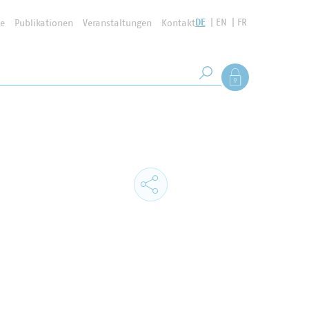
DE
EN
FR
se
Publikationen
Veranstaltungen
Kontakt
Suchbegriff
Als Mitglied anmel
Suche starten