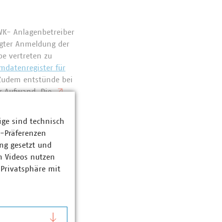
KWK- Anlagenbetreiber
lgter Anmeldung der
be vertreten zu
mdatenregister für
 Zudem entstünde bei
er Aufwand. Die
gestellt.
Nur
ige sind technisch
z-Präferenzen
cklung und Energie
ng gesetzt und
und KWK-Anlagen im
n Videos nutzen
s StMWi am 10.
 Privatsphäre mit
tzbetreiber flankiert.
tützung gebeten, um
egister zu schärfen.