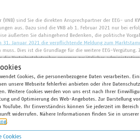
ber (VNB) sind Sie die direkten Ansprechpartner der EEG- und 
ungen aus. Dazu sind die VNB ab 1. Februar 2021 nur bei erfo
eise äußerten Sie dahingehend Bedenken, die politische Vorga
 31. Januar 2021 die verpflichtende Meldung zum Marktstam
 muss. Dies ist die Grundlage für die weitere EEG-Vergütung.
ür die Verteilnetzbetreiber enormer zusätzlicher administrativ
eiber
zur Prüfung sind auf der Seite des Registers ebenfalls dar
ookies
können die EEG- oder KWK-Vergütung erhalten.
wendet Cookies, die personenbezogene Daten verarbeiten. Ein
en unsere Webseite fehlerfrei anbieten oder ihre Datenschut
m Bayerische Staatsministerium für Wirtschaft, Landesentwi
n. Weitere Cookies werden von uns erst nach Ihrer Einwilligu
 in dem der VKU die Problematik der Registrierung von EEG 
tung und Optimierung des Web-Angebotes. Zur Darstellung vo
ter angesprochen und hierzu näher informiert hatte, gab da
n YouTube. Ihr Einverständnis können Sie jederzeit im Bereich
ressemitteilung
heraus. Hierdurch wird Ihre Arbeit als Verteilne
kunft widerrufen. Nähere Informationen finden Sie in unserer
elle hat zu dieser Thematik auch die Bundesebene um Unters
ung
.
ie notwendige Registrierung der Anlagen im Markstammdatenr
 Cookies