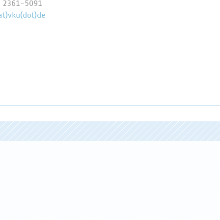
9 2361-5091
at)vku(dot)de