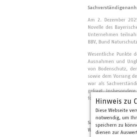
Sachverständigenan
Am 2. Dezember 2025
Novelle des Bayerisc
Unternehmen teilnahm
BBV, Bund Naturschut
Wesentliche Punkte d
Ausnahmen und Ungle
von Bodenschutz, der
sowie dem Vorrang der
war als Sachverständ
gefragt. Insbesonder
folgenden Sitzungen d
Hinweis zu C
Diese Webseite ver
notwendig, um Ihn
Sachverständigen
speichern zu könne
Wirtschaftsausschus
dienen zur Auswer