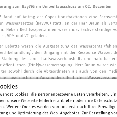
hörung zum BayWG im Umweltausschuss am 02. Dezember
 fand auf Antrag der Oppositionsfraktionen eine Sachvers
hen Wassergesetzes (BayWG) statt, an der Herr Braun als Ver
. Neben Rechtsexpert:innen waren u.a. Sachverständige vo
zes, VDM und VCI geladen.
er Debatte waren die Ausgestaltung des Wassercents (fehlen
ichbehandlung), den Umgang mit der Ressource Wasser, de
 Stärkung des Landschaftswasserhaushalts und naturbasier
 öffentlichen (Trink)wasserversorgung. Herr Braun wurde wie
iger sowohl durch die Abgeordneten als auch von den Med
e die Frage nach dem Vorrang der öffentlichen Wasserversorg
es Plenums aufgegriffen und verstärkt diskutiert.
ookies
wendet Cookies, die personenbezogene Daten verarbeiten. Ein
en unsere Webseite fehlerfrei anbieten oder ihre Datenschut
anhörung Landesplanungsgesetz im Vierten Moderni
n. Weitere Cookies werden von uns erst nach Ihrer Einwilligu
s am 04. Dezember
tung und Optimierung des Web-Angebotes. Zur Darstellung vo