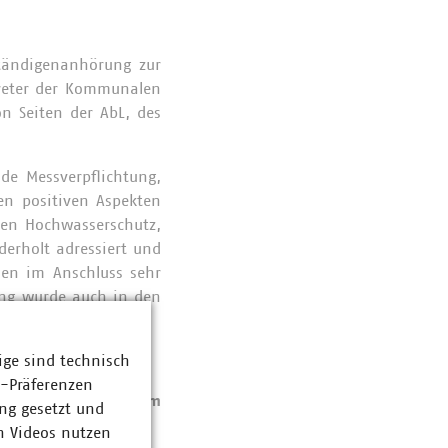
tändigenanhörung zur
treter der Kommunalen
n Seiten der AbL, des
de Messverpflichtung,
n positiven Aspekten
ten Hochwasserschutz,
derholt adressiert und
ien im Anschluss sehr
ung wurde auch in den
ige sind technisch
z-Präferenzen
sierungsgesetz im
ng gesetzt und
n Videos nutzen