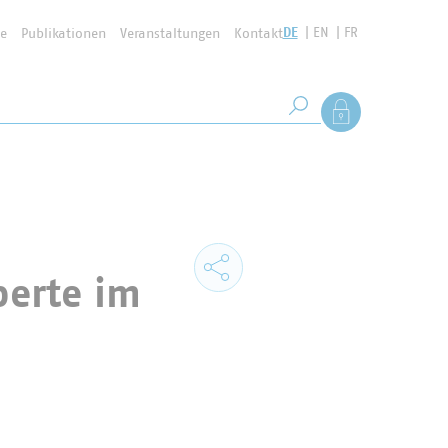
DE
EN
FR
se
Publikationen
Veranstaltungen
Kontakt
Suchbegriff
Als Mitglied anmel
Suche starten
perte im