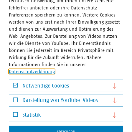
technisch notwendig, um Ihnen unsere Webseite
Kommunalwahlpapiers vertiefen, aktuelle
fehlerfrei anbieten oder ihre Datenschutz-
Herausforderungen der Daseinsvorsorge beleuchten und
Präferenzen speichern zu können. Weitere Cookies
Raum für Austausch und Fragen bieten. Die konkreten
werden von uns erst nach Ihrer Einwilligung gesetzt
Termine und Anmeldemöglichkeiten teilen wir rechtzeitig
und dienen zur Auswertung und Optimierung des
mit.
Web-Angebotes. Zur Darstellung von Videos nutzen
wir die Dienste von YouTube. Ihr Einverständnis
können Sie jederzeit im Bereich Privatsphäre mit
Wirkung für die Zukunft widerrufen. Nähere
Ansprechpartner
Informationen finden Sie in unserer
Datenschutzerklärung
.
Notwendige Cookies
Notwendige Cookies
Darstellung von YouTube-Videos
Darstellung von YouTube-Videos
Statistik
Statistik