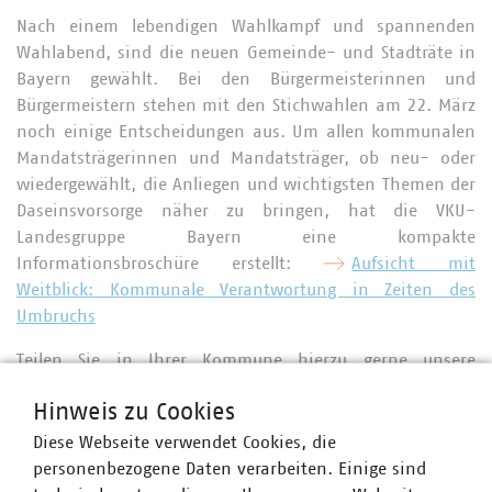
Nach einem lebendigen Wahlkampf und spannenden
Wahlabend, sind die neuen Gemeinde- und Stadträte in
Bayern gewählt. Bei den Bürgermeisterinnen und
Bürgermeistern stehen mit den Stichwahlen am 22. März
noch einige Entscheidungen aus. Um allen kommunalen
Mandatsträgerinnen und Mandatsträger, ob neu- oder
wiedergewählt, die Anliegen und wichtigsten Themen der
Daseinsvorsorge näher zu bringen, hat die VKU-
Landesgruppe Bayern eine kompakte
Informationsbroschüre erstellt:
Aufsicht mit
Weitblick: Kommunale Verantwortung in Zeiten des
Umbruchs
Teilen Sie in Ihrer Kommune hierzu gerne unsere
Kampagnenseite unter
Hinweis zu Cookies
https://kommunalwahl2026.vku-bayern.de/
!
Diese Webseite verwendet Cookies, die
Darüber hinaus werden wir im Sommer 2026 zwei Web-
personenbezogene Daten verarbeiten. Einige sind
Seminare anbieten, in denen wir die Inhalte des