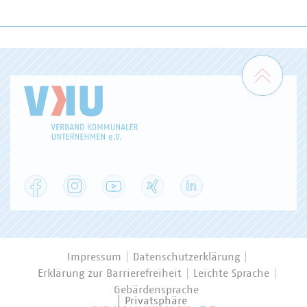
Zum 
Facebook
Instagram
YouTube
XING
LinkedIn
Impressum
Datenschutzerklärung
Erklärung zur Barrierefreiheit
Leichte Sprache
Gebärdensprache
Privatsphäre