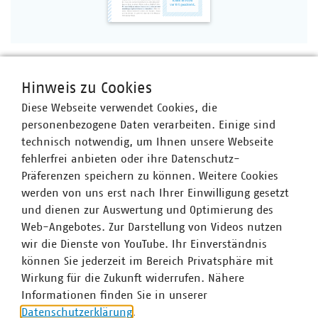
PDF Download
Hinweis zu Cookies
Diese Webseite verwendet Cookies, die
Ansprechpartner
personenbezogene Daten verarbeiten. Einige sind
technisch notwendig, um Ihnen unsere Webseite
fehlerfrei anbieten oder ihre Datenschutz-
Jochen Schuster
Präferenzen speichern zu können. Weitere Cookies
Senior-Fachgebietsleiter
werden von uns erst nach Ihrer Einwilligung gesetzt
+49 711 229317-72
und dienen zur Auswertung und Optimierung des
+49 170 8580472
Web-Angebotes. Zur Darstellung von Videos nutzen
jschuster(at)vku(dot)de
wir die Dienste von YouTube. Ihr Einverständnis
können Sie jederzeit im Bereich Privatsphäre mit
Wirkung für die Zukunft widerrufen. Nähere
Informationen finden Sie in unserer
Datenschutzerklärung
.