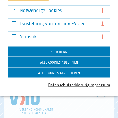
Notwendige Cookies
Notwendige Cookies
Darstellung von YouTube-Videos
Darstellung von YouTube-Videos
VKU-Bereiche
Statistik
Statistik
SPEICHERN
ALLE COOKIES ABLEHNEN
WASSER/ABWASSER
ENERGIEWIRTSCHAFT
ABFALLWIRTSCHAFT
RECHT
ALLE COOKIES AKZEPTIEREN
DIGITALISIERUNG/TK
Datenschutzerklärung
Impressum
Zum 