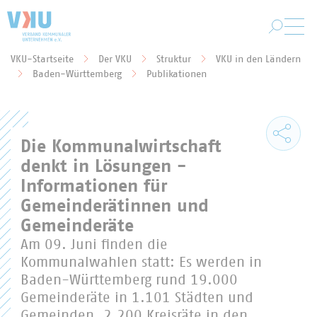
Zum Hauptinhalt springen
VKU-Startseite
Der VKU
Struktur
VKU in den Ländern
Sie befinden sich hier:
Baden-Württemberg
Publikationen
Die Kommunalwirtschaft
denkt in Lösungen -
Informationen für
Gemeinderätinnen und
Gemeinderäte
Am 09. Juni finden die
Kommunalwahlen statt: Es werden in
Baden-Württemberg rund 19.000
Gemeinderäte in 1.101 Städten und
Gemeinden, 2.200 Kreisräte in den