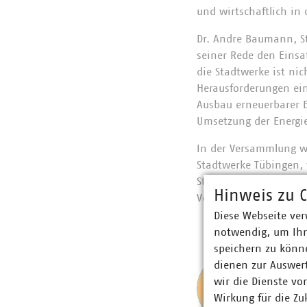
und wirtschaftlich in
Dr. Andre Baumann, St
seiner Rede den Einsa
die Stadtwerke ist nic
Herausforderungen ein
Ausbau erneuerbarer En
Umsetzung der Energi
In der Versammlung wu
Stadtwerke Tübingen, 
Stellvertreter sind Ob
Hinweis zu C
Vorstandsmitglied vo
Diese Webseite ver
notwendig, um Ihn
speichern zu könne
Dr. 
dienen zur Auswer
Gesch
wir die Dienste vo
+49 7
Wirkung für die Zu