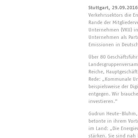
Stuttgart, 29.09.2016
Verkehrssektors die E
Rande der Mitgliede
Unternehmen (VKU) in
Unternehmen als Partn
Emissionen in Deutsch
Über 80 Geschäftsführ
Landesgruppenversamm
Reiche, Hauptgeschäft
Rede: „Kommunale Unt
beispielsweise der Di
entgegen. Wir brauch
investieren."
Gudrun Heute-Bluhm, 
betonte in ihrem Vor
im Land: „Die Energi
stärken. Sie sind na