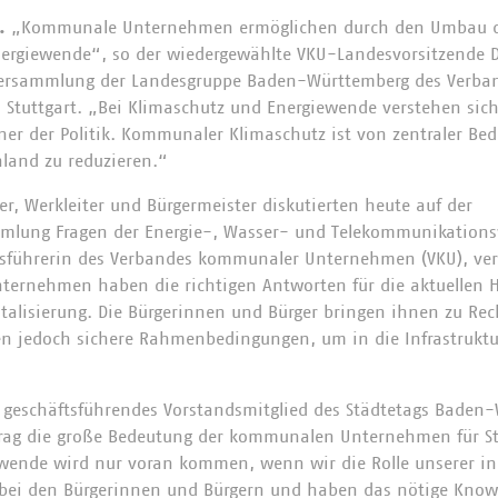
.
„Kommunale Unternehmen ermöglichen durch den Umbau d
nergiewende“, so der wiedergewählte VKU-Landesvorsitzende 
rversammlung der Landesgruppe Baden-Württemberg des Verb
 Stuttgart. „Bei Klimaschutz und Energiewende verstehen si
er der Politik. Kommunaler Klimaschutz ist von zentraler Be
land zu reduzieren.“
er, Werkleiter und Bürgermeister diskutierten heute auf der
lung Fragen der Energie-, Wasser- und Telekommunikationsw
sführerin des Verbandes kommunaler Unternehmen (VKU), verd
ernehmen haben die richtigen Antworten für die aktuellen 
gitalisierung. Die Bürgerinnen und Bürger bringen ihnen zu Re
en jedoch sichere Rahmenbedingungen, um in die Infrastruktu
geschäftsführendes Vorstandsmitglied des Städtetags Baden-
trag die große Bedeutung der kommunalen Unternehmen für 
ewende wird nur voran kommen, wenn wir die Rolle unserer i
h bei den Bürgerinnen und Bürgern und haben das nötige Know