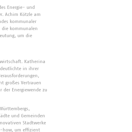
es Energie- und
Dr. Achim Kötzle am
andes kommunaler
ch die kommunalen
deutung, um die
irtschaft. Katherina
eutlichte in ihrer
Herausforderungen,
cht großes Vertrauen
r der Energiewende zu
Württembergs,
Städte und Gemeinden
nnovativen Stadtwerke
-how, um effizient