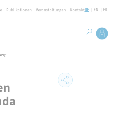
DE
EN
FR
se
Publikationen
Veranstaltungen
Kontakt
Suchbegriff
Als Mitglied anmel
Suche starten
erg
en
nda