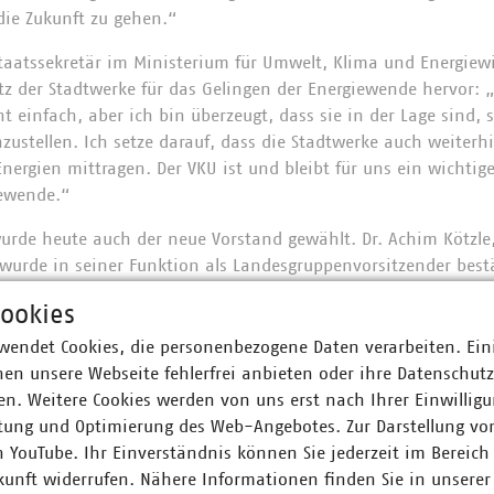
 die Zukunft zu gehen.“
aatssekretär im Ministerium für Umwelt, Klima und Energiewi
tz der Stadtwerke für das Gelingen der Energiewende hervor: 
ht einfach, aber ich bin überzeugt, dass sie in der Lage sind, 
zustellen. Ich setze darauf, dass die Stadtwerke auch weiterh
ergien mittragen. Der VKU ist und bleibt für uns ein wichtige
ewende.“
rde heute auch der neue Vorstand gewählt. Dr. Achim Kötzle,
wurde in seiner Funktion als Landesgruppenvorsitzender bestä
erbürgermeister Julian Osswald aus Freudenstadt sowie Mathias
ookies
n badenova in Freiburg.
wendet Cookies, die personenbezogene Daten verarbeiten. Ein
en unsere Webseite fehlerfrei anbieten oder ihre Datenschut
n. Weitere Cookies werden von uns erst nach Ihrer Einwilligu
Tobias Bringmann
tung und Optimierung des Web-Angebotes. Zur Darstellung vo
äftsführer
n YouTube. Ihr Einverständnis können Sie jederzeit im Bereich
11 229317-70
kunft widerrufen. Nähere Informationen finden Sie in unserer