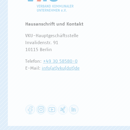
Hausanschrift und Kontakt
VKU-Hauptgeschäftsstelle
Invalidenstr. 91
10115 Berlin
Telefon:
+49 30 58580-0
E-Mail:
info(at)vku(dot)de
Facebook
Instagram
YouTube
XING
LinkedIn