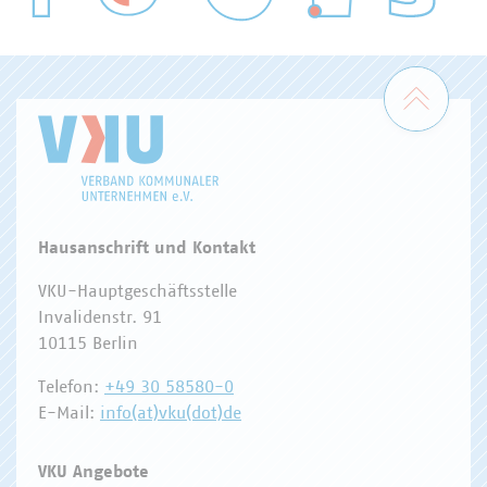
WASSER/ABWASSER
ENERGIEWIRTSCHAFT
ABFALLWIRTSCHAFT
RECHT
DIGITALISIERUNG/TK
Zum 
Hausanschrift und Kontakt
VKU-Hauptgeschäftsstelle
Invalidenstr. 91
10115 Berlin
Telefon:
+49 30 58580-0
E-Mail:
info(at)vku(dot)de
VKU Angebote