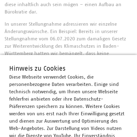
diese inhaltlich auch sein mögen – einen Aufbau an
Bürokratie dar.
In unserer Stellungnahme adressieren wir einzelne
Änderungswünsche. Ein Beispiel: Bereits in unserer
Stellungnahme vom 06.07.2020 zum damaligen Gesetz
zur Weiterentwicklung des Klimaschutzes in Baden-
Württemberg hatten wir bemängelt, dass keine
Verpflichtung zur Umsetzung des damals neuen
Hinweis zu Cookies
kommunalen Wärmeplanes bestehe. Dies wurde und wird
von unseren Mitgliedsunternehmen mehrheitlich kritisch
Diese Webseite verwendet Cookies, die
gesehen, da die Gefahr besteht, dass lediglich
personenbezogene Daten verarbeiten. Einige sind
„Absichtserklärungen“ in Form von Planungen formuliert
technisch notwendig, um Ihnen unsere Webseite
werden, die dann möglicherweise nicht umgesetzt
fehlerfrei anbieten oder ihre Datenschutz-
werden und folglich keinen Beitrag zum Klimaschutz
Präferenzen speichern zu können. Weitere Cookies
leisten. Im weiteren Gesetzgebungsverfahren wurde
werden von uns erst nach Ihrer Einwilligung gesetzt
seitens des Gesetzgebers seinerzeit dergestalt auf diese
und dienen zur Auswertung und Optimierung des
Befürchtung reagiert, indem „mindestens fünf
Web-Angebotes. Zur Darstellung von Videos nutzen
Maßnahmen zu benennen [sind], mit deren Umsetzung
wir die Dienste von YouTube. Ihr Einverständnis