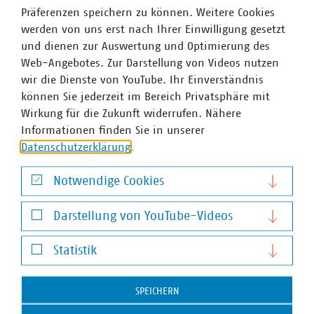
Präferenzen speichern zu können. Weitere Cookies
werden von uns erst nach Ihrer Einwilligung gesetzt
und dienen zur Auswertung und Optimierung des
Web-Angebotes. Zur Darstellung von Videos nutzen
wir die Dienste von YouTube. Ihr Einverständnis
VKU-Bereiche
können Sie jederzeit im Bereich Privatsphäre mit
Wirkung für die Zukunft widerrufen. Nähere
Informationen finden Sie in unserer
Datenschutzerklärung
.
Notwendige Cookies
WASSER/ABWASSER
ENERGIEWIRTSCHAFT
ABFALLWIRTSCHAFT
RECHT
DIGITALISIERUNG/TK
Notwendige Cookies
Darstellung von YouTube-Videos
Zum 
Darstellung von YouTube-Videos
Statistik
Statistik
SPEICHERN