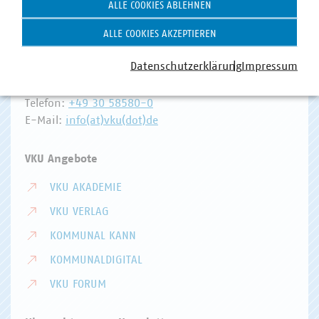
ALLE COOKIES ABLEHNEN
Hausanschrift und Kontakt
ALLE COOKIES AKZEPTIEREN
VKU-Hauptgeschäftsstelle
Invalidenstr. 91
Datenschutzerklärung
Impressum
10115 Berlin
Telefon:
+49 30 58580-0
E-Mail:
info(at)vku(dot)de
VKU Angebote
VKU AKADEMIE
VKU VERLAG
KOMMUNAL KANN
KOMMUNALDIGITAL
VKU FORUM