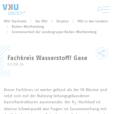
Zum Hauptinhalt springen
VKU-Startseite
Der VKU
Struktur
VKU in den Ländern
Baden-Württemberg
Sie befinden sich hier:
Gremienarbeit der Landesgruppe Baden-Württemberg
Fachkreis Wasserstoff/ Gase
03.09.24
Dieser Fachkreis ist weiter gefasst als der FK Wärme und
setzt sich mit der Nutzung leitungsgebundener
Gasinfrastrukturen auseinander. Der H
-Hochlauf ist
2
ebenso Schwerpunkt wie Fragen im Zusammenhang mit