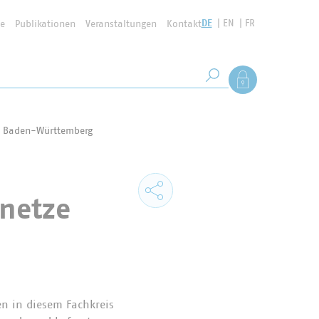
DE
EN
FR
se
Publikationen
Veranstaltungen
Kontakt
Suchbegriff
Als Mitglied anmel
Suche starten
e Baden-Württemberg
netze
en in diesem Fachkreis