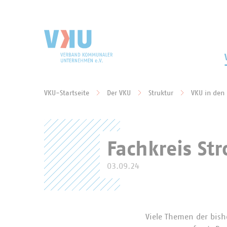
Zum Hauptinhalt springen
Zur Suche springen
VKU-Startseite
Der VKU
Struktur
VKU in den
Sie befinden sich hier:
Fachkreis S
03.09.24
Viele Themen der bish