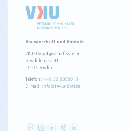
Hausanschrift und Kontakt
VKU-Hauptgeschäftsstelle
Invalidenstr. 91
10115 Berlin
Telefon:
+49 30 58580-0
E-Mail:
info(at)vku(dot)de
Facebook
Instagram
YouTube
XING
LinkedIn