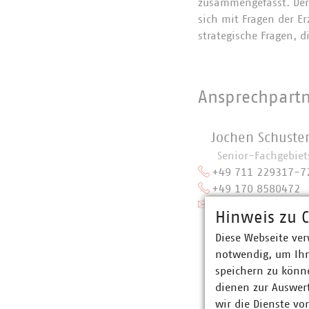
zusammengefasst. Der
sich mit Fragen der E
strategische Fragen, d
Ansprechpart
Jochen Schuste
Senior-Fachgebiets
+49 711 229317-7
+49 170 8580472
jschuster(at)vku(do
Hinweis zu C
Diese Webseite ver
notwendig, um Ihn
speichern zu könne
dienen zur Auswer
wir die Dienste vo