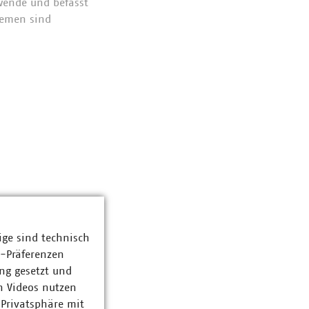
wende und befasst
hemen sind
ige sind technisch
z-Präferenzen
ng gesetzt und
n Videos nutzen
 Privatsphäre mit