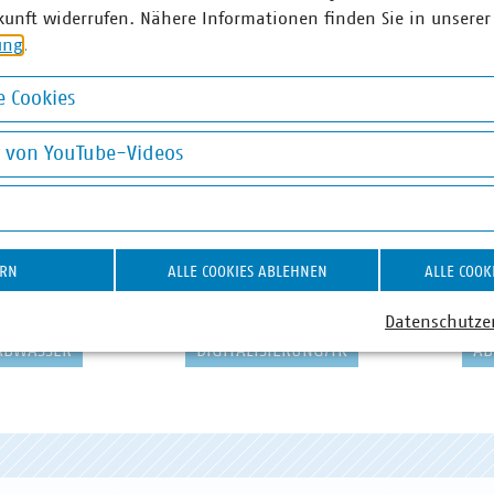
kunft widerrufen. Nähere Informationen finden Sie in unserer
ung
.
 Cookies
okies
g von YouTube-Videos
on YouTube-Videos
ERN
ALLE COOKIES ABLEHNEN
ALLE COOK
Datenschutze
ABWASSER
DIGITALISIERUNG/TK
AB