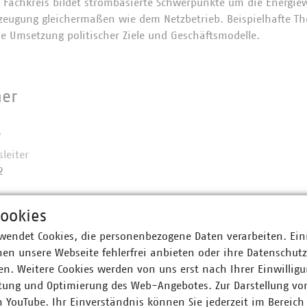
 Fachkreis bildet strombasierte Schwerpunkte um die Energie
rzeugung gleichermaßen wie dem Netzbetrieb. Beispielhafte T
ie Umsetzung politischer Ziele und Geschäftsmodelle.
ner
r
leiter
2
t)de
ookies
wendet Cookies, die personenbezogene Daten verarbeiten. Ein
en unsere Webseite fehlerfrei anbieten oder ihre Datenschut
n. Weitere Cookies werden von uns erst nach Ihrer Einwilligu
tung und Optimierung des Web-Angebotes. Zur Darstellung vo
n YouTube. Ihr Einverständnis können Sie jederzeit im Bereich