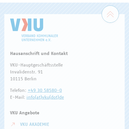
Zum 
Hausanschrift und Kontakt
VKU-Hauptgeschäftsstelle
Invalidenstr. 91
10115 Berlin
Telefon:
+49 30 58580-0
E-Mail:
info(at)vku(dot)de
VKU Angebote
VKU AKADEMIE