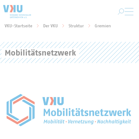
Zum Hauptinhalt springen
VKU-Startseite
Der VKU
Struktur
Gremien
Sie befinden sich hier:
Mobilitätsnetzwerk