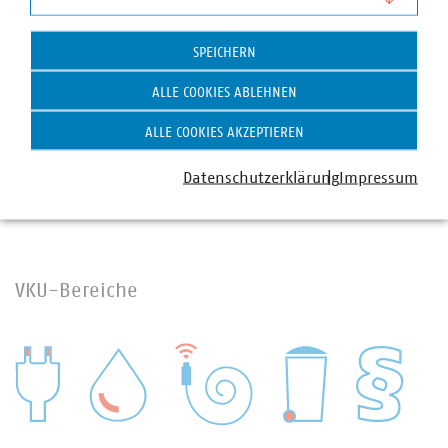
Silvia Gietkowski
Statistik
Fachgebietsleiterin Nachhaltige Mobilität
SPEICHERN
+49 30 58580-263
gietkowski(at)vku(dot)de
ALLE COOKIES ABLEHNEN
ALLE COOKIES AKZEPTIEREN
Datenschutzerklärung
Impressum
VKU-Bereiche
WASSER/ABWASSER
ENERGIEWIRTSCHAFT
ABFALLWIRTSCHAFT
RECHT
DIGITALISIERUNG/TK