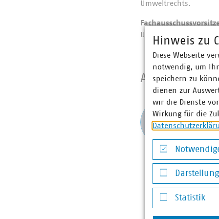
Umweltrechts.
Fachausschussvorsitz
Unna mbH
Hinweis zu C
Diese Webseite ver
notwendig, um Ihn
Ansprechpart
speichern zu könne
dienen zur Auswer
wir die Dienste vo
Ina 
Wirkung für die Zu
Senior
Datenschutzerklär
Öffent
+49 3
Notwendige
abraha
Notwendige Co
Darstellun
Darstellung v
Statistik
Statistik