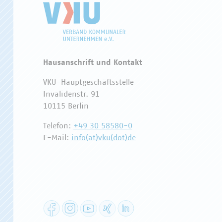
Hausanschrift und Kontakt
VKU-Hauptgeschäftsstelle
Invalidenstr. 91
10115 Berlin
Telefon:
+49 30 58580-0
E-Mail:
info(at)vku(dot)de
Facebook
Instagram
YouTube
XING
LinkedIn