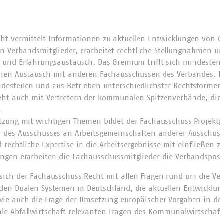
ht vermittelt Informationen zu aktuellen Entwicklungen von
 Verbandsmitglieder, erarbeitet rechtliche Stellungnahmen u
g und Erfahrungsaustausch. Das Gremium trifft sich mindesten
chen Austausch mit anderen Fachausschüssen des Verbandes. D
esteilen und aus Betrieben unterschiedlichster Rechtsformen
ht auch mit Vertretern der kommunalen Spitzenverbände, die
.
tzung mit wichtigen Themen bildet der Fachausschuss Projekt
 des Ausschusses an Arbeitsgemeinschaften anderer Ausschüss
 rechtliche Expertise in die Arbeitsergebnisse mit einfließen z
lungen erarbeiten die Fachausschussmitglieder die Verbandspo
t sich der Fachausschuss Recht mit allen Fragen rund um die 
en Dualen Systemen in Deutschland, die aktuellen Entwicklu
ie auch die Frage der Umsetzung europäischer Vorgaben in d
le Abfallwirtschaft relevanten Fragen des Kommunalwirtschaf