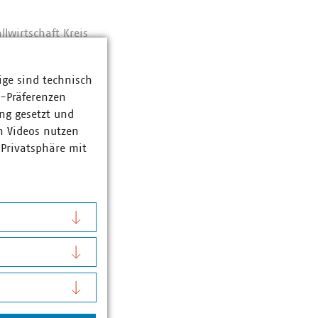
lwirtschaft Kreis
ige sind technisch
z-Präferenzen
ng gesetzt und
n Videos nutzen
 Privatsphäre mit
ndt
Bereich Steuern,
 öffentliche Bäder
0-133
(dot)de