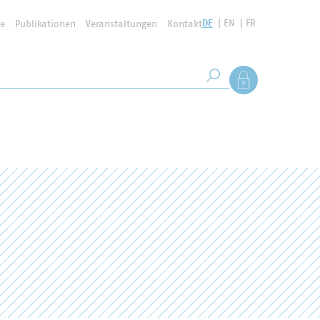
DE
EN
FR
se
Publikationen
Veranstaltungen
Kontakt
Suchbegriff
Als Mitglied anmel
Suche starten