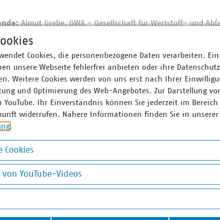
ende:
Almut Grebe, GWA - Gesellschaft für Wertstoff- und Abfal
ookies
wendet Cookies, die personenbezogene Daten verarbeiten. Ein
en unsere Webseite fehlerfrei anbieten oder ihre Datenschut
ner
n. Weitere Cookies werden von uns erst nach Ihrer Einwilligu
tung und Optimierung des Web-Angebotes. Zur Darstellung vo
n YouTube. Ihr Einverständnis können Sie jederzeit im Bereich
Abraham
Dörthe Ber
kunft widerrufen. Nähere Informationen finden Sie in unserer
-Fachgebietsleiterin für
Assistentin 
ung
.
liches Recht
Finanzen und
0 58580-137
+49 30 5858
 Cookies
m(at)vku(dot)de
berndt(at)vku
okies
g von YouTube-Videos
on YouTube-Videos