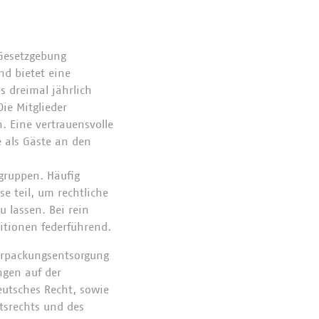
 Gesetzgebung
nd bietet eine
s dreimal jährlich
ie Mitglieder
. Eine vertrauensvolle
 als Gäste an den
gruppen. Häufig
e teil, um rechtliche
u lassen. Bei rein
sitionen federführend.
Verpackungsentsorgung
ngen auf der
eutsches Recht, sowie
tsrechts und des