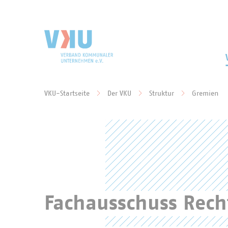
Zum Hauptinhalt springen
Zur Suche springen
VKU-Startseite
Der VKU
Struktur
Gremien
Sie befinden sich hier:
Fachausschuss Rech