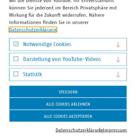
wir die Dienste von YouTube. Ihr Einverständnis
Annika Herzhoff
können Sie jederzeit im Bereich Privatsphäre mit
Senior Fachgebietsleiterin für Energietechnik und
Wirkung für die Zukunft widerrufen. Nähere
Systemintegration
Informationen finden Sie in unserer
+49 30 58580-389
Datenschutzerklärung
.
+49 170 8580389
herzhoff(at)vku(dot)de
Notwendige Cookies
Notwendige Cookies
Darstellung von YouTube-Videos
Darstellung von YouTube-Videos
Statistik
Statistik
SPEICHERN
VKU-Bereiche
ALLE COOKIES ABLEHNEN
ALLE COOKIES AKZEPTIEREN
Datenschutzerklärung
Impressum