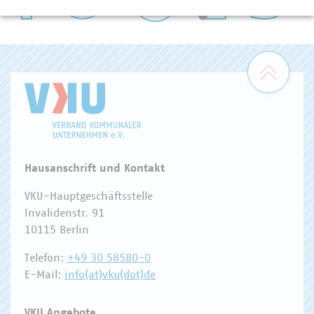
WASSER/ABWASSER
ENERGIEWIRTSCHAFT
ABFALLWIRTSCHAFT
RECHT
DIGITALISIERUNG/TK
Zum 
Hausanschrift und Kontakt
VKU-Hauptgeschäftsstelle
Invalidenstr. 91
10115 Berlin
Telefon:
+49 30 58580-0
E-Mail:
info(at)vku(dot)de
VKU Angebote