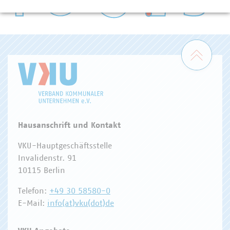
WASSER/ABWASSER
ENERGIEWIRTSCHAFT
ABFALLWIRTSCHAFT
RECHT
DIGITALISIERUNG/TK
Zum 
Hausanschrift und Kontakt
VKU-Hauptgeschäftsstelle
Invalidenstr. 91
10115 Berlin
Telefon:
+49 30 58580-0
E-Mail:
info(at)vku(dot)de