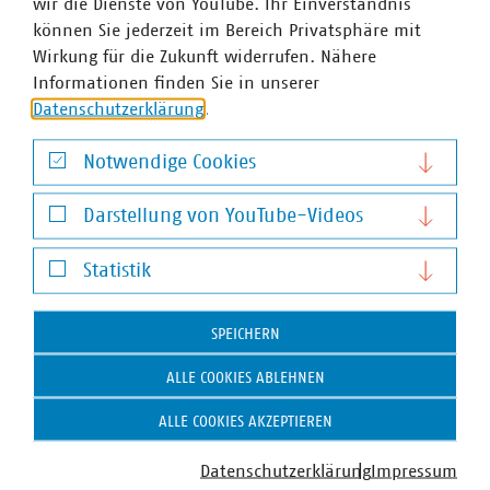
wir die Dienste von YouTube. Ihr Einverständnis
krause(at)vku(dot)de
können Sie jederzeit im Bereich Privatsphäre mit
Wirkung für die Zukunft widerrufen. Nähere
Karsten Loth
Informationen finden Sie in unserer
Fachausschuss-Vorsitzender
Datenschutzerklärung
.
+49 371 4095-300
karsten.loth(at)asr-chemnitz(dot)de
Notwendige Cookies
Notwendige Cookies
Darstellung von YouTube-Videos
Darstellung von YouTube-Videos
Statistik
Statistik
SPEICHERN
ALLE COOKIES ABLEHNEN
VKU-Bereiche
ALLE COOKIES AKZEPTIEREN
Datenschutzerklärung
Impressum