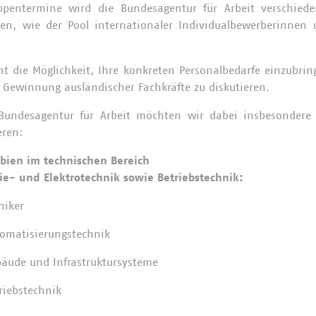
entermine wird die Bundesagentur für Arbeit verschiede
gen, wie der Pool internationaler Individualbewerberinnen 
.
ht die Möglichkeit, Ihre konkreten Personalbedarfe einzubri
 Gewinnung ausländischer Fachkräfte zu diskutieren.
undesagentur für Arbeit möchten wir dabei insbesondere 
eren:
bien im technischen Bereich
ie- und Elektrotechnik sowie Betriebstechnik:
niker
tomatisierungstechnik
bäude und Infrastruktursysteme
triebstechnik