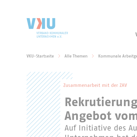
Zum Hauptinhalt springen
Zur Suche springen
VKU-Startseite
Alle Themen
Kommunale Arbeitg
Sie befinden sich hier:
Zusammenarbeit mit der ZAV
Rekrutierung
Angebot vom
Auf Initiative des 