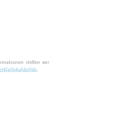
rmationen stellen wir
rk(at)vku(dot)de
.