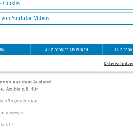
 Cookies
eiter/in - Maurerarbeiten
okies
g von YouTube-Videos
hlbetonbauer/in
on YouTube-Videos
iter/in - Straßenbauarbeiten
ERN
ALLE COOKIES ABLEHNEN
ALLE COOK
Datenschutze
, 11:00 Uhr:
ANMELDUNG
innen aus dem Ausland
e, Azubis z.B. für
sen/Ingenieurbau,
enieurwesen
kräfte