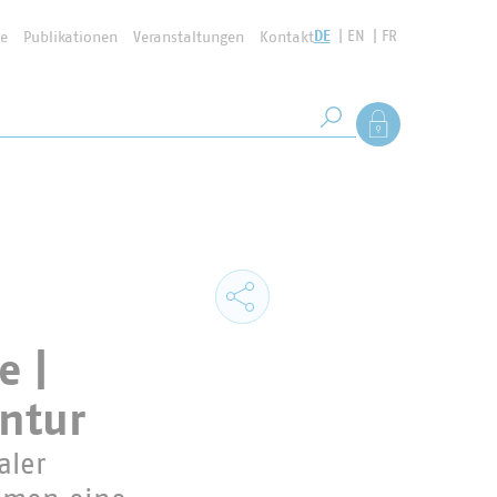
DE
EN
FR
se
Publikationen
Veranstaltungen
Kontakt
Suchbegriff
Als Mitglied anmel
Suche starten
e |
ntur
aler