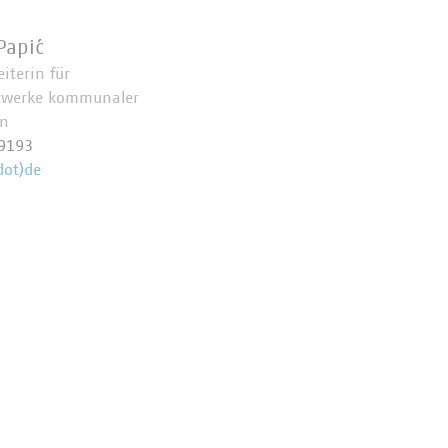
Papić
eiterin für
zwerke kommunaler
n
9193
dot)de