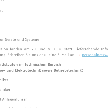
ker
en:
 für Geräte und Systeme
ssion fanden am 20. und 26.01.26 statt. Tiefergehende Info
ung. Schreiben Sie uns dazu eine E-Mail an
personalnetzwe
ittstaaten im technischen Bereich
ie- und Elektrotechnik sowie Betriebstechnik:
niker
aniker
 Anlagenführer