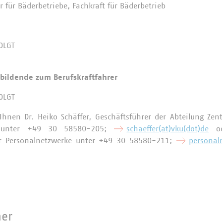
r für Bäderbetriebe, Fachkraft für Bäderbetrieb
OLGT
bildende zum Berufskraftfahrer
OLGT
Ihnen Dr. Heiko Schäffer, Geschäftsführer der Abteilung Zentr
n unter +49 30 58580-205;
schaeffer(at)vku(dot)de
od
für Personalnetzwerke unter +49 30 58580-211;
personal
ner