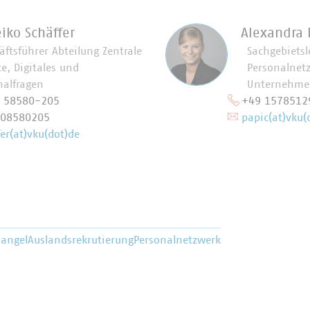
eiko Schäffer
Alexandra 
äftsführer Abteilung Zentrale
Sachgebietsl
e, Digitales und
Personalnet
nalfragen
Unternehme
0 58580-205
+49 1578512
708580205
papic(at)vku(
er(at)vku(dot)de
mangel
Auslandsrekrutierung
Personalnetzwerk