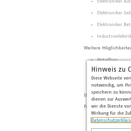
Elektroniker Au
Elektroniker Ge
Elektroniker Be
Industrieelektri
Weitere Möglichkeit
Metallbau
Hinweis zu C
Mechatroniker
Diese Webseite ver
Elektroniker/in
notwendig, um Ihn
speichern zu könne
Infosession:
05.02.26
dienen zur Auswer
wir die Dienste vo
Fachkräfte in der Ba
Wirkung für die Zu
Hochbaufacharb
Datenschutzerklär
Stahlbetonarbei