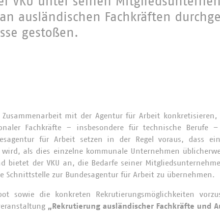
r VKU unter seinen Mitgliedsunterne
an ausländischen Fachkräften durchge
esse gestoßen.
Zusammenarbeit mit der Agentur für Arbeit konkretisieren, u
naler Fachkräfte – insbesondere für technische Berufe –
sagentur für Arbeit setzen in der Regel voraus, dass ei
t wird, als dies einzelne kommunale Unternehmen üblicherwe
nd bietet der VKU an, die Bedarfe seiner Mitgliedsunternehm
e Schnittstelle zur Bundesagentur für Arbeit zu übernehmen.
t sowie die konkreten Rekrutierungsmöglichkeiten vorzust
overanstaltung
„Rekrutierung ausländischer Fachkräfte und 