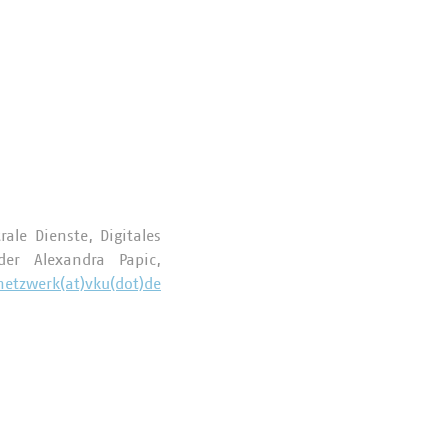
ale Dienste, Digitales
er Alexandra Papic,
netzwerk(at)vku(dot)de