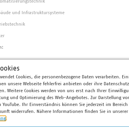
tomatisierungstechnik
bäude und Infrastruktursysteme
triebstechnik
ker
en:
ookies
wendet Cookies, die personenbezogene Daten verarbeiten. Ein
 für Geräte und Systeme
en unsere Webseite fehlerfrei anbieten oder ihre Datenschut
n. Weitere Cookies werden von uns erst nach Ihrer Einwilligu
, 10:00 Uhr:
ANMELDUNG
tung und Optimierung des Web-Angebotes. Zur Darstellung vo
n YouTube. Ihr Einverständnis können Sie jederzeit im Bereich
ubranche
kunft widerrufen. Nähere Informationen finden Sie in unserer
eiter/in - Beton- und
ung
.
ten