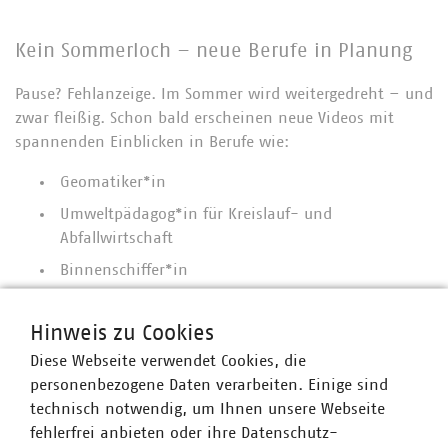
Kein Sommerloch – neue Berufe in Planung
Pause? Fehlanzeige. Im Sommer wird weitergedreht – und
zwar fleißig. Schon bald erscheinen neue Videos mit
spannenden Einblicken in Berufe wie:
Geomatiker*in
Umweltpädagog*in für Kreislauf- und
Abfallwirtschaft
Binnenschiffer*in
Bestatter*in
Hinweis zu Cookies
Und weil KOMMUNAL KANN mehr ist als nur
Diese Webseite verwendet Cookies, die
Berufsinformation, sondern auch für Vielfalt und gelebte
personenbezogene Daten verarbeiten. Einige sind
Diversität in der Branche steht, ist das Team am Samstag
technisch notwendig, um Ihnen unsere Webseite
beim CSD in Hamburg mit dabei – nicht als Gäste,
fehlerfrei anbieten oder ihre Datenschutz-
sondern gemeinsam mit den Entsorgern der