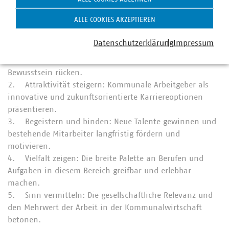
ALLE COOKIES AKZEPTIEREN
KOMMUNAL KANN – die 5 Ziele des VKU:
Datenschutzerklärung
Impressum
1. Sichtbarkeit erhöhen: Die wichtige Rolle
kommunaler Unternehmen stärker ins öffentliche
Bewusstsein rücken.
2. Attraktivität steigern: Kommunale Arbeitgeber als
innovative und zukunftsorientierte Karriereoptionen
präsentieren.
3. Begeistern und binden: Neue Talente gewinnen und
bestehende Mitarbeiter langfristig fördern und
motivieren.
4. Vielfalt zeigen: Die breite Palette an Berufen und
Aufgaben in diesem Bereich greifbar und erlebbar
machen.
5. Sinn vermitteln: Die gesellschaftliche Relevanz und
den Mehrwert der Arbeit in der Kommunalwirtschaft
betonen.