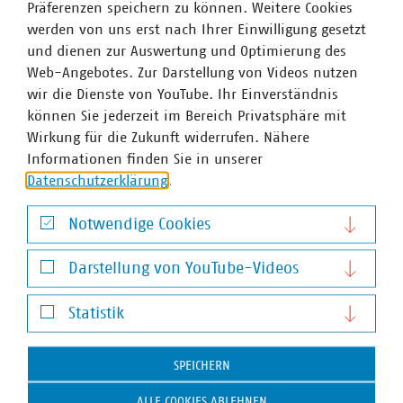
Präferenzen speichern zu können. Weitere Cookies
Stadtreinigung Hamburg. Das Video vom Einsatz
werden von uns erst nach Ihrer Einwilligung gesetzt
erscheint am 13.08. – schauen Sie rein:
und dienen zur Auswertung und Optimierung des
YouTube
Web-Angebotes. Zur Darstellung von Videos nutzen
wir die Dienste von YouTube. Ihr Einverständnis
Instagram
können Sie jederzeit im Bereich Privatsphäre mit
TikTok
Wirkung für die Zukunft widerrufen. Nähere
LinkedIn
Informationen finden Sie in unserer
Datenschutzerklärung
.
KOMMUNAL KANN – Sie wollen dabei sein?
Notwendige Cookies
Notwendige Cookies
Nichts leichter als das! Werden Sie Teil unserer Mission:
Darstellung von YouTube-Videos
Folgen Sie uns auf unseren Kanälen, teilen Sie unsere
Darstellung von YouTube-Videos
Inhalte und nutzen Sie unsere Angebote – von Online-
Statistik
Tools bis hin zur Fahrzeugfolierung!
Statistik
Mehr zu KOMMUNAL KANN, unseren Berufsvideos und den
SPEICHERN
vielfältigen Möglichkeiten in der Kommunalwirtschaft
finden Sie auf
www.kommunal-kann.de
.
ALLE COOKIES ABLEHNEN