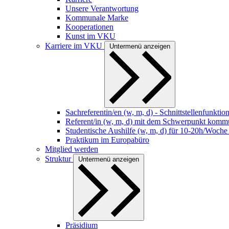
Unsere Verantwortung
Kommunale Marke
Kooperationen
Kunst im VKU
Karriere im VKU
Untermenü anzeigen
Sachreferentin/en (w, m, d) - Schnittstellenfunkti
Referent/in (w, m, d) mit dem Schwerpunkt kommu
Studentische Aushilfe (w, m, d) für 10-20h/Woche
Praktikum im Europabüro
Mitglied werden
Struktur
Untermenü anzeigen
Präsidium