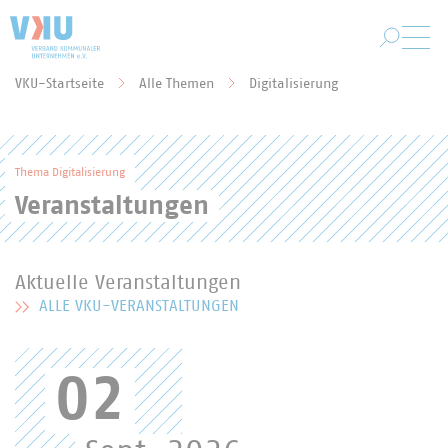
Zum Hauptinhalt springen
VKU-Startseite
Alle Themen
Digitalisierung
Sie befinden sich hier:
Thema Digitalisierung
Veranstaltungen
Aktuelle Veranstaltungen
ALLE VKU-VERANSTALTUNGEN
MEHR ZU AKTUELLE VERANSTALTUNGEN
02