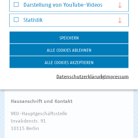
Darstellung von YouTube-Videos
Darstellung von YouTube-Videos
Statistik
Statistik
SPEICHERN
WASSER/ABWASSER
ENERGIEWIRTSCHAFT
ABFALLWIRTSCHAFT
RECHT
DIGITALISIERUNG/TK
ALLE COOKIES ABLEHNEN
Zum 
ALLE COOKIES AKZEPTIEREN
Datenschutzerklärung
Impressum
Hausanschrift und Kontakt
VKU-Hauptgeschäftsstelle
Invalidenstr. 91
10115 Berlin