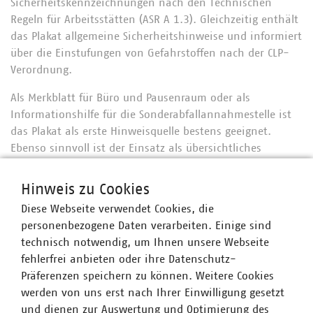
Sicherheitskennzeichnungen nach den Technischen
Regeln für Arbeitsstätten (ASR A 1.3). Gleichzeitig enthält
das Plakat allgemeine Sicherheitshinweise und informiert
über die Einstufungen von Gefahrstoffen nach der CLP-
Verordnung.
Als Merkblatt für Büro und Pausenraum oder als
Informationshilfe für die Sonderabfallannahmestelle ist
das Plakat als erste Hinweisquelle bestens geeignet.
Ebenso sinnvoll ist der Einsatz als übersichtliches
Anschauungsmaterial in Schulungen oder bei
Unterweisungen. Insofern unterstützt Sie das Plakat auch
Hinweis zu Cookies
bei der Umsetzung der neuen Getrenntsammelpflicht für
Diese Webseite verwendet Cookies, die
gefährliche Abfälle nach § 20 Abs. 2 Satz 1 Nr. 8 KrWG.
personenbezogene Daten verarbeiten. Einige sind
technisch notwendig, um Ihnen unsere Webseite
Alle Mitglieder des VKU Abfallwirtschaft und
fehlerfrei anbieten oder ihre Datenschutz-
Stadtsauberkeit VKS bekommen automatisch ein
Präferenzen speichern zu können. Weitere Cookies
druckfrisches Exemplar zugestellt. Weitere Exemplare des
werden von uns erst nach Ihrer Einwilligung gesetzt
Plakats können zum Preis von 9,90 EUR (für Mitglieder
und dienen zur Auswertung und Optimierung des
des VKU) bzw. 29,90 EUR (für Nichtmitglieder des VKU)