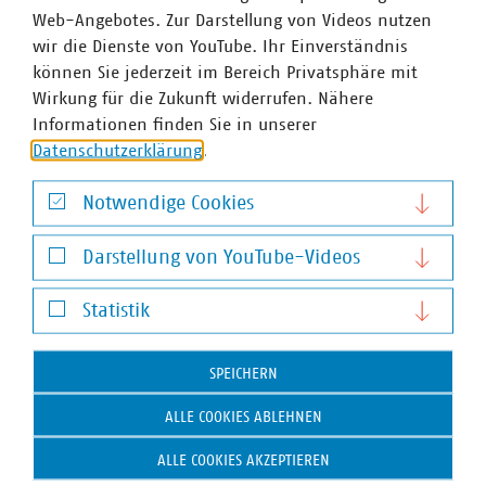
Web-Angebotes. Zur Darstellung von Videos nutzen
zzgl. MwSt. und Versandkosten über
www.vku-
wir die Dienste von YouTube. Ihr Einverständnis
shop.de
bestellt werden.
können Sie jederzeit im Bereich Privatsphäre mit
Wirkung für die Zukunft widerrufen. Nähere
Informationen finden Sie in unserer
Plakat gefährliche Abfälle
Datenschutzerklärung
.
Notwendige Cookies
Notwendige Cookies
Darstellung von YouTube-Videos
Darstellung von YouTube-Videos
Statistik
Statistik
SPEICHERN
ALLE COOKIES ABLEHNEN
ALLE COOKIES AKZEPTIEREN
VKU-Bereiche