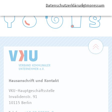
Datenschutzerklärung
Impressum
WASSER/ABWASSER
ENERGIEWIRTSCHAFT
ABFALLWIRTSCHAFT
RECHT
DIGITALISIERUNG/TK
Zum 
Hausanschrift und Kontakt
VKU-Hauptgeschäftsstelle
Invalidenstr. 91
10115 Berlin