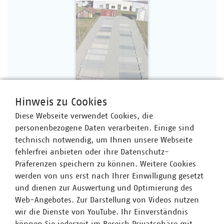
Hinweis zu Cookies
Diese Webseite verwendet Cookies, die
personenbezogene Daten verarbeiten. Einige sind
technisch notwendig, um Ihnen unsere Webseite
fehlerfrei anbieten oder ihre Datenschutz-
PDF Download
Präferenzen speichern zu können. Weitere Cookies
werden von uns erst nach Ihrer Einwilligung gesetzt
und dienen zur Auswertung und Optimierung des
Der Flyer steht Ihnen zum Download oder in
gedruckter
Web-Angebotes. Zur Darstellung von Videos nutzen
Form
kostenlos zur Verfügung. Der Flyer kann in der
wir die Dienste von YouTube. Ihr Einverständnis
Geschäftsstelle unter
abfallwirtschaft(at)vku(dot)de
können Sie jederzeit im Bereich Privatsphäre mit
bestellt werden (
max. 50 Stück
).