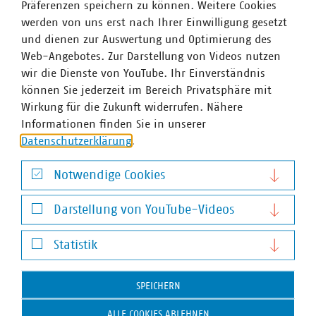
Präferenzen speichern zu können. Weitere Cookies
Entscheidungsträger.
werden von uns erst nach Ihrer Einwilligung gesetzt
Bestellen Sie die Information 92 zum Preis von 24 Euro
und dienen zur Auswertung und Optimierung des
(für Mitglieder des VKU) bzw. 30 Euro (für Nichtmitglieder)
Web-Angebotes. Zur Darstellung von Videos nutzen
zzgl. MwSt. und Versandkosten über den VKU Shop
wir die Dienste von YouTube. Ihr Einverständnis
www.vku-shop.de
.
können Sie jederzeit im Bereich Privatsphäre mit
Wirkung für die Zukunft widerrufen. Nähere
Informationen finden Sie in unserer
Information 92
Datenschutzerklärung
.
Die Praxis der Wiederverwendung -
Handlungsoptionen öffentlich-
Notwendige Cookies
rechtlicher Entsorger
Notwendige Cookies
Darstellung von YouTube-Videos
Darstellung von YouTube-Videos
Statistik
Statistik
SPEICHERN
ALLE COOKIES ABLEHNEN