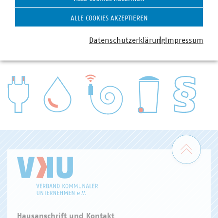
ALLE COOKIES AKZEPTIEREN
Datenschutzerklärung
Impressum
VKU-Bereiche
WASSER/ABWASSER
ENERGIEWIRTSCHAFT
ABFALLWIRTSCHAFT
RECHT
DIGITALISIERUNG/TK
Zum 
Hausanschrift und Kontakt