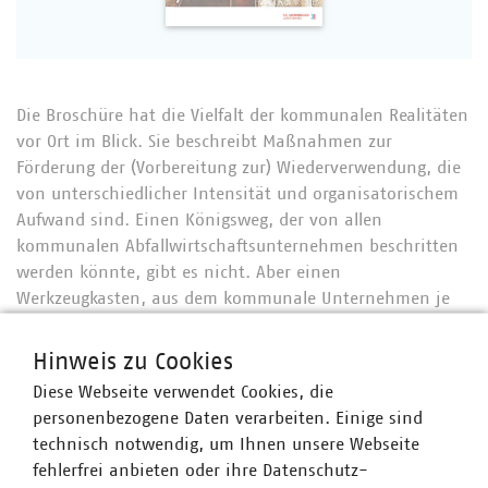
Die Broschüre hat die Vielfalt der kommunalen Realitäten
vor Ort im Blick. Sie beschreibt Maßnahmen zur
Förderung der (Vorbereitung zur) Wiederverwendung, die
von unterschiedlicher Intensität und organisatorischem
Aufwand sind. Einen Königsweg, der von allen
kommunalen Abfallwirtschaftsunternehmen beschritten
werden könnte, gibt es nicht. Aber einen
Werkzeugkasten, aus dem kommunale Unternehmen je
nach Größe und Kapazität die für sie geeigneten
Instrumente auswählen können.
Hinweis zu Cookies
Diese Webseite verwendet Cookies, die
Die Infoschrift leistet einen Beitrag zur derzeit intensiv
personenbezogene Daten verarbeiten. Einige sind
geführten Debatte zur Förderung der Umsetzung der
technisch notwendig, um Ihnen unsere Webseite
europäischen Abfallhierarchie. In diesem Rahmen gibt es
fehlerfrei anbieten oder ihre Datenschutz-
auch Handlungsempfehlungen für die politischen