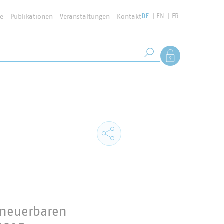
DE
EN
FR
se
Publikationen
Veranstaltungen
Kontakt
Suchbegriff
Als Mitglied anmel
Suche starten
rneuerbaren