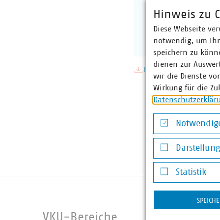
Hinweis zu C
Diese Webseite ver
notwendig, um Ihn
speichern zu könne
dienen zur Auswer
PDF Download
wir die Dienste vo
Wirkung für die Zu
Datenschutzerklär
Notwendige
Notwendige Co
Darstellun
Darstellung v
Statistik
Statistik
SPEICH
VKU-Bereiche