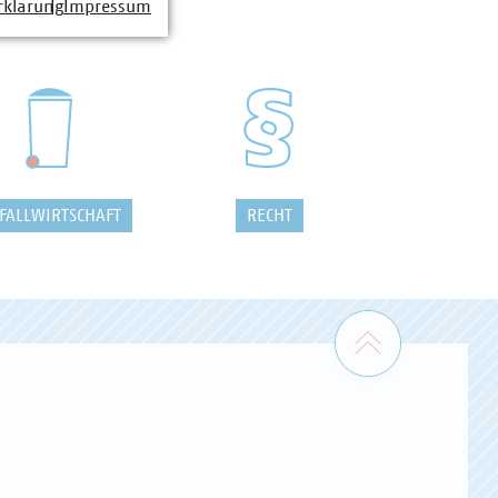
rklärung
Impressum
FALLWIRTSCHAFT
RECHT
Zum Seiten