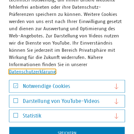
Betriebszahlen in den Abfallfraktionen Rest-, Bio- und
fehlerfrei anbieten oder ihre Datenschutz-
Sperrabfall, Altpapier und Leichtstoffverpackungen mit
Präferenzen speichern zu können. Weitere Cookies
eigenen Betriebsdaten verglichen und für künftige
werden von uns erst nach Ihrer Einwilligung gesetzt
Planungen genutzt werden. Die Abfragen zur Abfall- und
und dienen zur Auswertung und Optimierung des
Wertstofferfassung an Wertstoff-/Recyclinghöfen wurden
Web-Angebotes. Zur Darstellung von Videos nutzen
noch ausgebaut.
wir die Dienste von YouTube. Ihr Einverständnis
können Sie jederzeit im Bereich Privatsphäre mit
März 2014, 51 Seiten, DIN A 4. Bestellen Sie die
Wirkung für die Zukunft widerrufen. Nähere
Information 83 zum Preis von 22 Euro (für Mitglieder des
Informationen finden Sie in unserer
VKU) bzw. 28 Euro (für Nichtmitglieder) zzgl. MwSt. und
Datenschutzerklärung
.
Versandkosten im VKU Shop
www.vku-shop.de
.
Notwendige Cookies
Notwendige Cookies
Information 83
Darstellung von YouTube-Videos
Betriebsdatenumfrage
Darstellung von YouTube-Videos
Statistik
Statistik
SPEICHERN