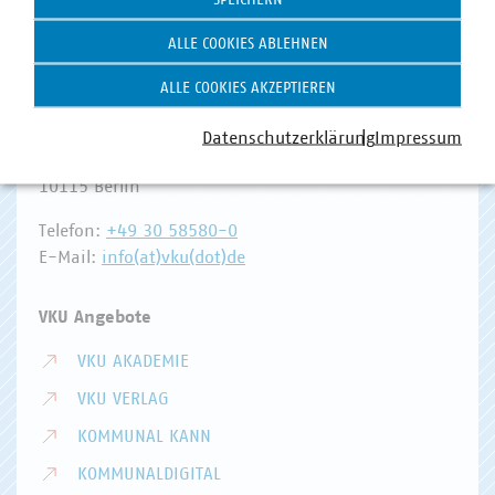
ALLE COOKIES ABLEHNEN
ALLE COOKIES AKZEPTIEREN
Hausanschrift und Kontakt
VKU-Hauptgeschäftsstelle
Datenschutzerklärung
Impressum
Invalidenstr. 91
10115 Berlin
Telefon:
+49 30 58580-0
E-Mail:
info(at)vku(dot)de
VKU Angebote
VKU AKADEMIE
VKU VERLAG
KOMMUNAL KANN
KOMMUNALDIGITAL