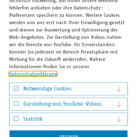
technisch notwendig, um Ihnen unsere Webseite
fehlerfrei anbieten oder ihre Datenschutz-
Präferenzen speichern zu können. Weitere Cookies
werden von uns erst nach Ihrer Einwilligung gesetzt
und dienen zur Auswertung und Optimierung des
Web-Angebotes. Zur Darstellung von Videos nutzen
wir die Dienste von YouTube. Ihr Einverständnis
können Sie jederzeit im Bereich Privatsphäre mit
VKU-Bereiche
Wirkung für die Zukunft widerrufen. Nähere
Informationen finden Sie in unserer
Datenschutzerklärung
.
Notwendige Cookies
Notwendige Cookies
WASSER/ABWASSER
ENERGIEWIRTSCHAFT
ABFALLWIRTSCHAFT
RECHT
DIGITALISIERUNG/TK
Darstellung von YouTube-Videos
Darstellung von YouTube-Videos
Zum 
Statistik
Statistik
SPEICHERN