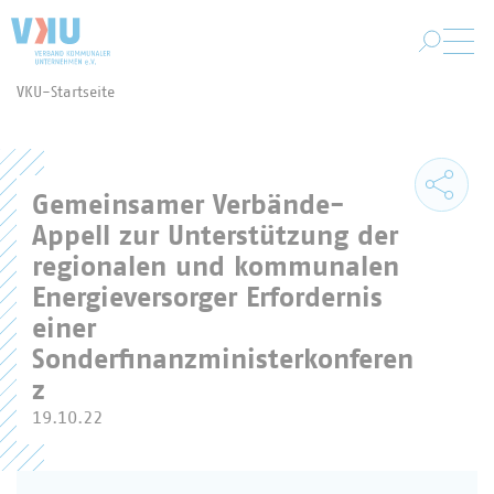
Zum Hauptinhalt springen
VKU-Startseite
Sie befinden sich hier:
Gemeinsamer Verbände-
Appell zur Unterstützung der
regionalen und kommunalen
Energieversorger Erfordernis
einer
Sonderfinanzministerkonferen
z
19.10.22