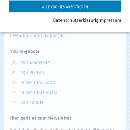
VKU-Hauptgeschäftsstelle
ALLE COOKIES AKZEPTIEREN
Invalidenstr. 91
10115 Berlin
Datenschutzerklärung
Impressum
Telefon:
+49 30 58580-0
E-Mail:
info(at)vku(dot)de
VKU Angebote
VKU AKADEMIE
VKU VERLAG
KOMMUNAL KANN
KOMMUNALDIGITAL
VKU FORUM
Hier geht es zum Newsletter
Sie haben die Möglichkeit, sich unentgeltlich und