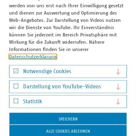
werden von uns erst nach Ihrer Einwilligung gesetzt
und dienen zur Auswertung und Optimierung des
Web-Angebotes. Zur Darstellung von Videos nutzen
VKU-Bereiche
wir die Dienste von YouTube. Ihr Einverständnis
können Sie jederzeit im Bereich Privatsphäre mit
Wirkung für die Zukunft widerrufen. Nähere
Informationen finden Sie in unserer
Datenschutzerklärung
.
WASSER/ABWASSER
ENERGIEWIRTSCHAFT
ABFALLWIRTSCHAFT
RECHT
DIGITALISIERUNG/TK
Notwendige Cookies
Notwendige Cookies
Zum 
Darstellung von YouTube-Videos
Darstellung von YouTube-Videos
Statistik
Statistik
SPEICHERN
Hausanschrift und Kontakt
ALLE COOKIES ABLEHNEN