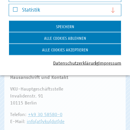
Darstellung von YouTube-Videos
Statistik
Statistik
WASSER/ABWASSER
ENERGIEWIRTSCHAFT
ABFALLWIRTSCHAFT
RECHT
DIGITALISIERUNG/TK
SPEICHERN
Zum 
ALLE COOKIES ABLEHNEN
ALLE COOKIES AKZEPTIEREN
Datenschutzerklärung
Impressum
Hausanschrift und Kontakt
VKU-Hauptgeschäftsstelle
Invalidenstr. 91
10115 Berlin
Telefon:
+49 30 58580-0
E-Mail:
info(at)vku(dot)de