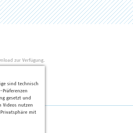
wnload zur Verfügung.
ige sind technisch
z-Präferenzen
ng gesetzt und
n Videos nutzen
 Privatsphäre mit