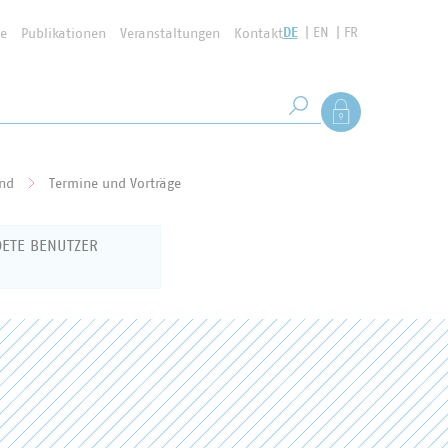
DE
EN
FR
se
Publikationen
Veranstaltungen
Kontakt
Suchbegriff
Als Mitglied anmel
Suche starten
and
Termine und Vorträge
DETE BENUTZER
 um sich für den