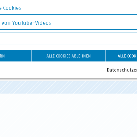
 Cookies
okies
g von YouTube-Videos
on YouTube-Videos
ERN
ALLE COOKIES ABLEHNEN
ALLE COOK
ABWASSER
DIGITALISIERUNG/TK
AB
Datenschutze