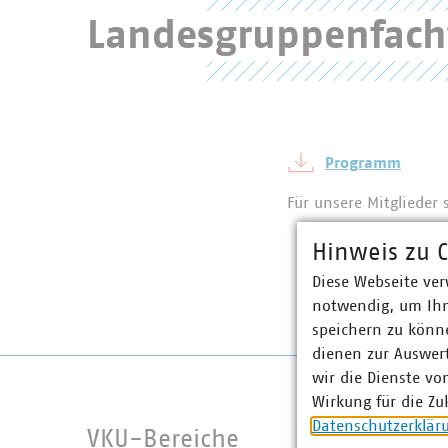
Landesgruppenfac
Benutzername
Passwort
Programm
Für unsere Mitglieder
Hinweis zu C
Diese Webseite ver
notwendig, um Ihn
Passwort verges
speichern zu könne
dienen zur Auswer
wir die Dienste vo
Wirkung für die Zu
Datenschutzerklär
VKU-Bereiche