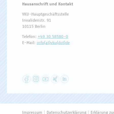
Hausanschrift und Kontakt
VKU-Hauptgeschäftsstelle
Invalidenstr. 91
10115 Berlin
Telefon:
+49 30 58580-0
E-Mail:
info(at)vku(dot)de
Facebook
Instagram
YouTube
XING
LinkedIn
Impressum
Datenschutzerklärung
Erklärung zur