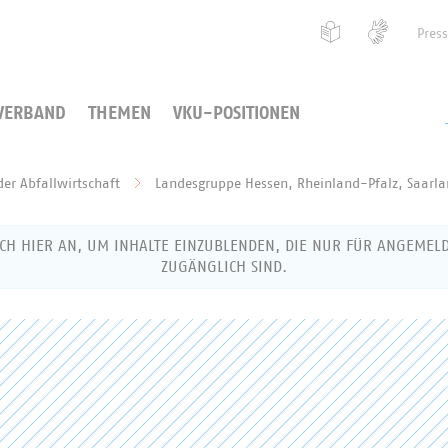
Pres
VERBAND
THEMEN
VKU-POSITIONEN
er Abfallwirtschaft
Landesgruppe Hessen, Rheinland-Pfalz, Saarl
ICH HIER AN, UM INHALTE EINZUBLENDEN, DIE NUR FÜR ANGEMEL
ZUGÄNGLICH SIND.
g als VKU-Mitglied
 Benutzernamen (Ihre E-Mail-Adresse) und Ihr Passwort ein,
ch anzumelden.