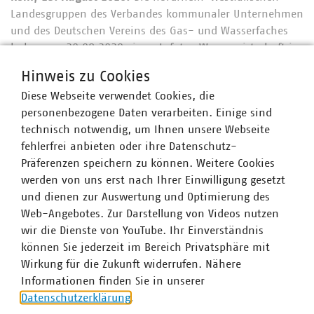
Landesgruppen des Verbandes kommunaler Unternehmen
und des Deutschen Vereins des Gas- und Wasserfaches
haben am 20.08.2020 einen Infotag Wasserwirtschaft im
Hybridformat mit Teilnehmern vor Ort und Web-
Hinweis zu Cookies
Teilnehmern veranstaltet. Im Rahmen der in den
Diese Webseite verwendet Cookies, die
Räumen der Stadtwerke Hilden durchgeführten
personenbezogene Daten verarbeiten. Einige sind
Veranstaltung diskutierte die Branche mit Vertretern der
technisch notwendig, um Ihnen unsere Webseite
Landesregierung über die aktuelle Wasserpolitik in NRW.
fehlerfrei anbieten oder ihre Datenschutz-
Zum Auftakt der Veranstaltung stellte Herr Dr. Heinrich
Präferenzen speichern zu können. Weitere Cookies
Bottermann als Staatssekretär im NRW-
werden von uns erst nach Ihrer Einwilligung gesetzt
Umweltministerium heraus, dass längere
und dienen zur Auswertung und Optimierung des
Trockenperioden in Deutschland eine Hauptaufgabe
Web-Angebotes. Zur Darstellung von Videos nutzen
künftiger Umweltpolitik in NRW sei. Im Blickpunkt
wir die Dienste von YouTube. Ihr Einverständnis
standen weiter die aktuelle Novelle des
können Sie jederzeit im Bereich Privatsphäre mit
Landeswassergesetzes, die Fachkräftesicherung in der
Wirkung für die Zukunft widerrufen. Nähere
Wasserwirtschaft, die geplante landesweite
Informationen finden Sie in unserer
Wasserschutzgebietsverordnung und die Laufzeit von
Datenschutzerklärung
.
Wasserkonzessionen. Ergänzend wurde die