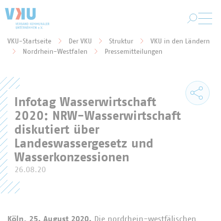
Zum Hauptinhalt springen
VKU-Startseite
Der VKU
Struktur
VKU in den Ländern
Sie befinden sich hier:
Nordrhein-Westfalen
Pressemitteilungen
Infotag Wasserwirtschaft
2020: NRW-Wasserwirtschaft
diskutiert über
Landeswassergesetz und
Wasserkonzessionen
26.08.20
Köln, 25. August 2020.
Die nordrhein-westfälischen