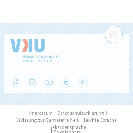
Zum 
Facebook
Instagram
YouTube
XING
LinkedIn
Impressum
Datenschutzerklärung
Erklärung zur Barrierefreiheit
Leichte Sprache
Gebärdensprache
Privatsphäre