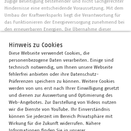
zügige Beseitigung bestehender und nicht sachgerechter
Hindernisse eine entscheidende Voraussetzung. Mit dem
Umbau der Kraftwerksparks liegt die Verantwortung für
das Funktionieren der Energieversorgung zunehmend bei
den erneuerbaren Energien. Die Übernahme dieser
Verantwortung sollte von allen Seiten unterstützt
werden.“
Hinweis zu Cookies
Diese Webseite verwendet Cookies, die
Guntram Pehlke, Vorsitzender des Vorstandes der
personenbezogene Daten verarbeiten. Einige sind
Landesgruppe NRW des Verbandes kommunaler
technisch notwendig, um Ihnen unsere Webseite
Unternehmen e.V. (VKU) und Vorstandsvorsitzender der
fehlerfrei anbieten oder ihre Datenschutz-
DSW21 Dortmunder Stadtwerke AG: „Wenn die Klimaziele
Präferenzen speichern zu können. Weitere Cookies
erreicht und die Energiewende gelingen soll, muss der
werden von uns erst nach Ihrer Einwilligung gesetzt
Ausbau der Windenergie deutschlandweit und in NRW
und dienen zur Auswertung und Optimierung des
zügig vorangebracht werden. Daher kommt es jetzt
Web-Angebotes. Zur Darstellung von Videos nutzen
darauf an, bestehende Hemmnisse für den
wir die Dienste von YouTube. Ihr Einverständnis
Windenergieausbau abzubauen und neue Hemmnisse zu
können Sie jederzeit im Bereich Privatsphäre mit
verhindern. So etwa würden pauschale
Wirkung für die Zukunft widerrufen. Nähere
Abstandsregelungen für Windenergieanlagen zur
Informationen finden Sie in unserer