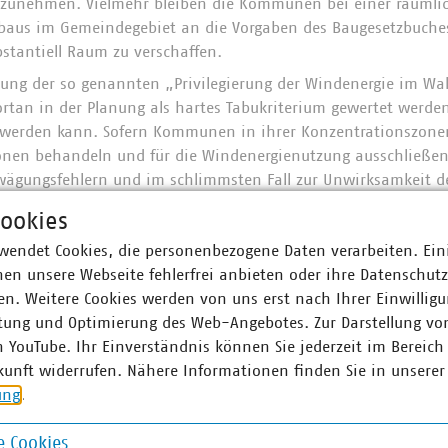
rzunehmen. Vielmehr bleiben die Kommunen bei einer räumli
baus im Gemeindegebiet an die Vorgaben des Baugesetzbuche
stantiell Raum zu verschaffen.
hung der so genannten „Privilegierung der Windenergie im Wal
ortan in der Planung als hartes Tabukriterium gewertet werde
 werden kann. Sofern Kommunen in ihrer Konzentrationszon
onen behandeln und für die Windenergienutzung ausschließen,
wägungsfehlern und im schlimmsten Fall zur Unwirksamkeit de
Tatsache, dass der neue Landesentwicklungsplan die Träger d
ookies
verpflichtet, in ihren Regionalplänen entsprechende Vorrangg
wendet Cookies, die personenbezogene Daten verarbeiten. Ein
zuweisen, bleiben die inzwischen in den Regionalplänen der 
en unsere Webseite fehlerfrei anbieten oder ihre Datenschut
sseldorf ausgewiesenen Windvorrangflächen wirksam und für 
n. Weitere Cookies werden von uns erst nach Ihrer Einwilligu
ungsebene in den genannten Regionen verbindlich.
tung und Optimierung des Web-Angebotes. Zur Darstellung vo
n YouTube. Ihr Einverständnis können Sie jederzeit im Bereich
kte werden in dem
Dokument
detailliert erläutert. Ziel d
kunft widerrufen. Nähere Informationen finden Sie in unserer
ie Kommunen in NRW über die tatsächliche Tragweite der vo
ung
.
informieren und diese juristisch einzuordnen. Damit möchte
echtssicheren Planung der Flächen für den Windenergieausba
 Cookies