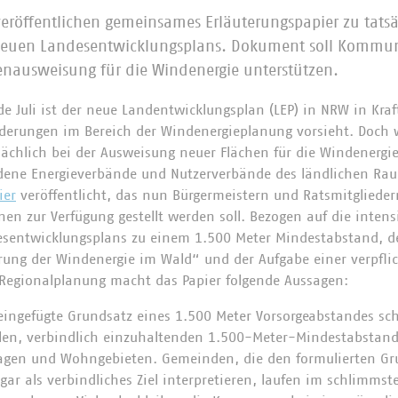
eröffentlichen gemeinsames Erläuterungspapier zu tats
neuen Landesentwicklungsplans. Dokument soll Kommu
henausweisung für die Windenergie unterstützen.
e Juli ist der neue Landentwicklungsplan (LEP) in NRW in Kraft
derungen im Bereich der Windenergieplanung vorsieht. Doch
ächlich bei der Ausweisung neuer Flächen für die Windenergie
dene Energieverbände und Nutzerverbände des ländlichen R
ier
veröffentlicht, das nun Bürgermeistern und Ratsmitgliede
n zur Verfügung gestellt werden soll. Bezogen auf die intensi
sentwicklungsplans zu einem 1.500 Meter Mindestabstand, de
rung der Windenergie im Wald“ und der Aufgabe einer verpfl
 Regionalplanung macht das Papier folgende Aussagen:
eingefügte Grundsatz eines 1.500 Meter Vorsorgeabstandes sch
len, verbindlich einzuhaltenden 1.500-Meter-Mindestabstan
agen und Wohngebieten. Gemeinden, die den formulierten Gru
ar als verbindliches Ziel interpretieren, laufen im schlimmste