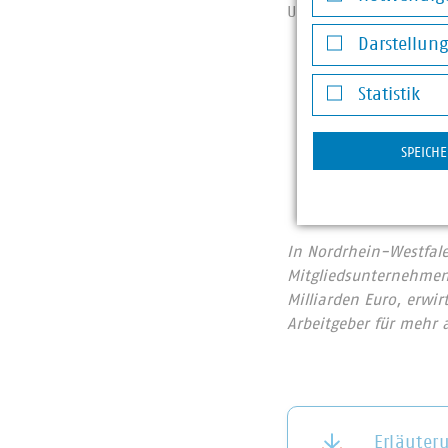
Unterzeichner des Do
Notwendige Co
Darstellun
Bundesverband d
Darstellung v
Genossenschafts
Statistik
Landesverband 
Statistik
Verband kommun
SPEICH
WLV - Westfälis
Waldbauernverb
In Nordrhein-Westfal
Mitgliedsunternehmen 
Milliarden Euro, erwi
Arbeitgeber für mehr 
Erläuter