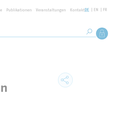
DE
EN
FR
se
Publikationen
Veranstaltungen
Kontakt
Suchbegriff
Als Mitglied anmel
Suche starten
an