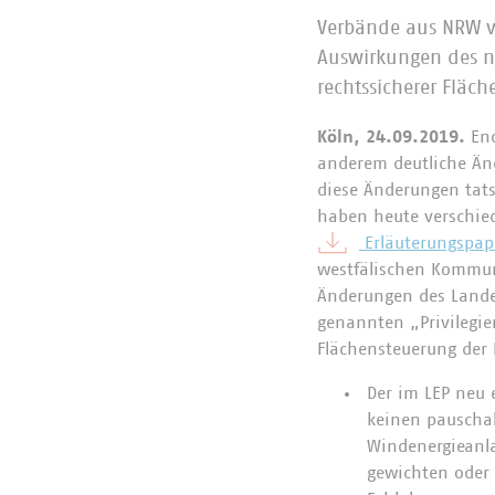
Verbände aus NRW v
Auswirkungen des 
rechtssicherer Fläc
Köln, 24.09.2019.
End
anderem deutliche Än
diese Änderungen tats
haben heute verschie
Erläuterungspap
westfälischen Kommune
Änderungen des Lande
genannten „Privilegie
Flächensteuerung der
Der im LEP neu 
keinen pauscha
Windenergieanl
gewichten oder g