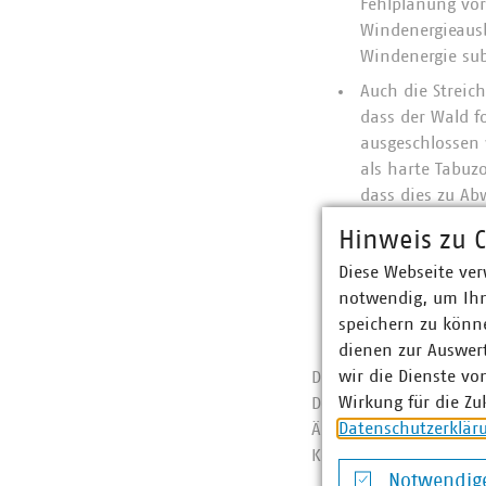
Fehlplanung vo
Windenergieaus
Windenergie sub
Auch die Streic
dass der Wald f
ausgeschlossen
als harte Tabuz
dass dies zu Ab
Ungeachtet der 
Hinweis zu C
NRW nicht mehr 
Diese Webseite ver
Windenergie aus
notwendig, um Ihn
Münster und Dü
speichern zu könne
kommunale Plan
dienen zur Auswer
wir die Dienste vo
Die aufgeführten Pun
Wirkung für die Zu
Dokumentes ist es, d
Datenschutzerklär
Änderungen im LEP zu 
Kommunen bei einer r
Notwendige