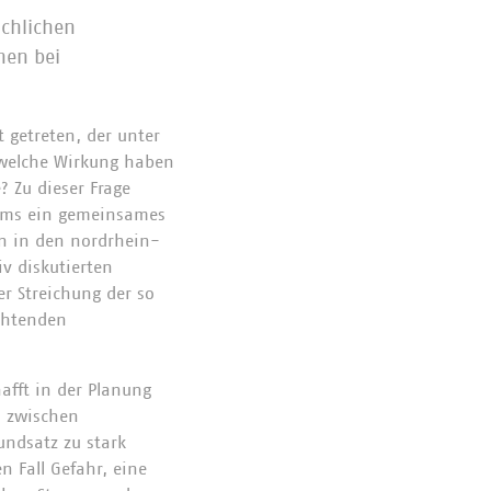
ächlichen
nen bei
 getreten, der unter
 welche Wirkung haben
? Zu dieser Frage
aums ein gemeinsames
rn in den nordrhein-
v diskutierten
r Streichung der so
ichtenden
afft in der Planung
d zwischen
ndsatz zu stark
n Fall Gefahr, eine