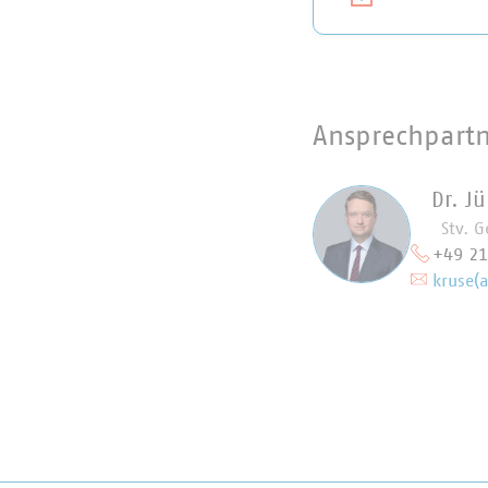
Ansprechpart
Dr. J
Stv. G
+49 2
kruse(