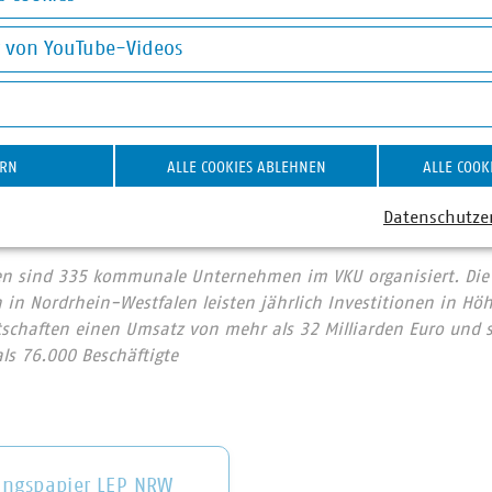
kuments sind:
okies
g von YouTube-Videos
er Energie- und Wasserwirtschaft e.V. - Landesgruppe Nordr
on YouTube-Videos
verband - Verband der Regionen e.V.
Erneuerbare Energien NRW e.V.
aler Unternehmen e.V. - Landesgruppe Nordrhein-Westfalen
ERN
ALLE COOKIES ABLEHNEN
ALLE COOK
ch-Lippischer Landwirtschaftsverband e.V.
Datenschutze
and NRW e.V
en sind 335 kommunale Unternehmen im VKU organisiert. Die
in Nordrhein-Westfalen leisten jährlich Investitionen in Hö
rtschaften einen Umsatz von mehr als 32 Milliarden Euro und 
als 76.000 Beschäftigte
ungspapier LEP NRW