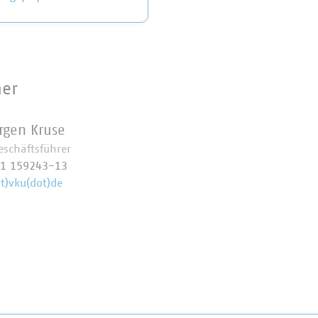
ner
ürgen Kruse
eschäftsführer
11 159243-13
at)vku(dot)de