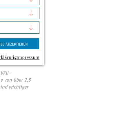
hein-Westfalen
IES AKZEPTIEREN
rklärung
Impressum
 VKU-
he von über 2,5
sind wichtiger