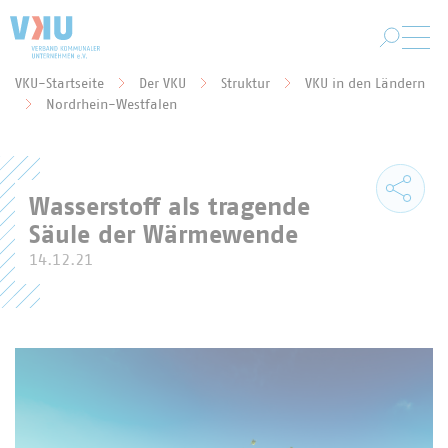
Zum Hauptinhalt springen
VKU-Startseite
Der VKU
Struktur
VKU in den Ländern
Sie befinden sich hier:
Nordrhein-Westfalen
Wasserstoff als tragende
Säule der Wärmewende
14.12.21