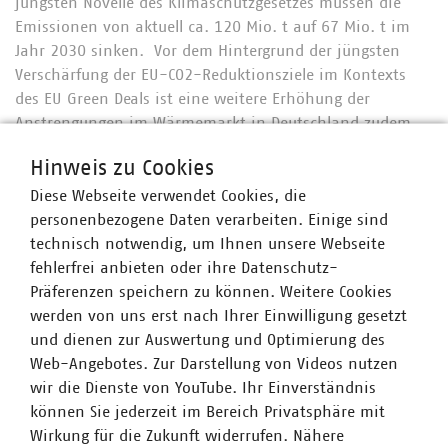
jüngsten Novelle des Klimaschutzgesetzes müssen die
Emissionen von aktuell ca. 120 Mio. t auf 67 Mio. t im
Jahr 2030 sinken. Vor dem Hintergrund der jüngsten
Verschärfung der EU-CO2-Reduktionsziele im Kontexts
des EU Green Deals ist eine weitere Erhöhung der
Anstrengungen im Wärmemarkt in Deutschland zudem
absehbar notwendig.
Hinweis zu Cookies
Im gemeinsamen Arbeitskreis „Wasserstoff in NRW“ der
Diese Webseite verwendet Cookies, die
Verbände VKU, BDEW und DVGW werden u.a. die
personenbezogene Daten verarbeiten. Einige sind
Einsatzmöglichkeiten von Wasserstoff in der Gebäude-
technisch notwendig, um Ihnen unsere Webseite
und Wärmeversorgung in den Blick genommen sowie
fehlerfrei anbieten oder ihre Datenschutz-
Impulse für die Weiterentwicklung der Wasserstoff-
Präferenzen speichern zu können. Weitere Cookies
Roadmap NRW erarbeitet. Als erstes Arbeitsergebnis
werden von uns erst nach Ihrer Einwilligung gesetzt
wurde das verbändeübergreifende Positionspapier
und dienen zur Auswertung und Optimierung des
„Wasserstoff als tragende Säule der Wärmewende“
Web-Angebotes. Zur Darstellung von Videos nutzen
entwickelt. Darin werden die notwendigen
wir die Dienste von YouTube. Ihr Einverständnis
Erfolgsfaktoren beim Aufbau einer Wasserstoffwirtschaft
können Sie jederzeit im Bereich Privatsphäre mit
herausarbeitet, die Rolle der Gasverteilnetzbetreiber
Wirkung für die Zukunft widerrufen. Nähere