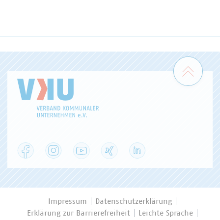
Zum 
Facebook
Instagram
YouTube
XING
LinkedIn
Impressum
Datenschutzerklärung
Erklärung zur Barrierefreiheit
Leichte Sprache