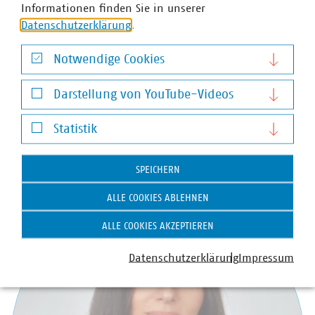
verdeutlicht sowie regulatorische Maßnahmen
Informationen finden Sie in unserer
empfohlen. Ziel dieses Positionspapiers ist, die
Datenschutzerklärung
.
Berücksichtigung des Wärmemarkts in der
Wasserstoffwirtschaft anzuregen sowie Forderungen für
Notwendige Cookies
diesen Bereich zu definieren. Das Positionspapier
Notwendige Cookies
befindet sich in der Veröffentlichung und wir Ihnen
Darstellung von YouTube-Videos
alsbald zugehen.
Darstellung von YouTube-Videos
Statistik
Statistik
Ansprechpartner
SPEICHERN
ALLE COOKIES ABLEHNEN
ALLE COOKIES AKZEPTIEREN
Datenschutzerklärung
Impressum