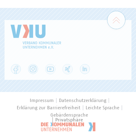
Zum 
Facebook
Instagram
YouTube
XING
LinkedIn
Impressum
Datenschutzerklärung
Erklärung zur Barrierefreiheit
Leichte Sprache
Gebärdensprache
Privatsphäre