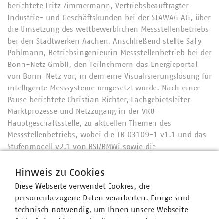
berichtete Fritz Zimmermann, Vertriebsbeauftragter
Industrie- und Geschäftskunden bei der STAWAG AG, über
die Umsetzung des wettbewerblichen Messstellenbetriebs
bei den Stadtwerken Aachen. Anschließend stellte Sally
Pohlmann, Betriebsingenieurin Messstellenbetrieb bei der
Bonn-Netz GmbH, den Teilnehmern das Energieportal
von Bonn-Netz vor, in dem eine Visualisierungslösung für
intelligente Messsysteme umgesetzt wurde. Nach einer
Pause berichtete Christian Richter, Fachgebietsleiter
Marktprozesse und Netzzugang in der VKU-
Hauptgeschäftsstelle, zu aktuellen Themen des
Messstellenbetriebs, wobei die TR 03109-1 v1.1 und das
Stufenmodell v2.1 von BSI/BMWi sowie die
Veröffentlichung TR 03109-5 technische Vorgaben
Systemeinheiten und TaskForces der BSI im Fokus
Hinweis zu Cookies
standen. Sodann unterrichtete Dr. Jürgen Kruse, Referent
Diese Webseite verwendet Cookies, die
in der VKU-Landesgruppe NRW, die Teilnehmer über
personenbezogene Daten verarbeiten. Einige sind
aktuelle landespolitische Smart Metering Themen.
technisch notwendig, um Ihnen unsere Webseite
Abgeschlossen wurde die Sitzung mit einem