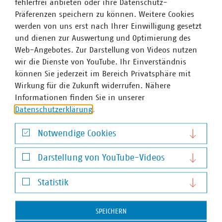
fehlerfrei anbieten oder ihre Datenschutz-
Erfahrungsaustausch zum Umgang mit der novellierten
Präferenzen speichern zu können. Weitere Cookies
Heizkostenverordnung (HKVO). Die nächste Sitzung des
werden von uns erst nach Ihrer Einwilligung gesetzt
Arbeitskreises soll im Juni/Juli 2022 stattfinden.
und dienen zur Auswertung und Optimierung des
Web-Angebotes. Zur Darstellung von Videos nutzen
wir die Dienste von YouTube. Ihr Einverständnis
können Sie jederzeit im Bereich Privatsphäre mit
Ansprechpartner
Wirkung für die Zukunft widerrufen. Nähere
Informationen finden Sie in unserer
Datenschutzerklärung
.
Notwendige Cookies
Notwendige Cookies
Darstellung von YouTube-Videos
Darstellung von YouTube-Videos
Statistik
Statistik
SPEICHERN