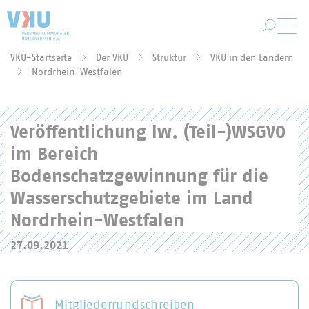
Zum Hauptinhalt springen
VKU-Startseite
Der VKU
Struktur
VKU in den Ländern
Sie befinden sich hier:
Nordrhein-Westfalen
Veröffentlichung lw. (Teil-)WSGVO
im Bereich
Bodenschatzgewinnung für die
Wasserschutzgebiete im Land
Nordrhein-Westfalen
27.09.2021
Mitgliederrundschreiben