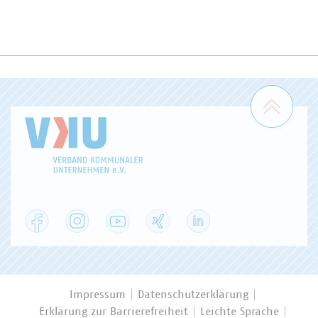
Zum 
Facebook
Instagram
YouTube
XING
LinkedIn
Impressum
Datenschutzerklärung
Erklärung zur Barrierefreiheit
Leichte Sprache